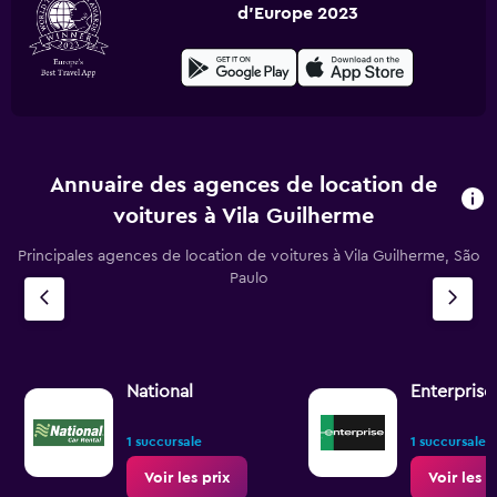
d'Europe 2023
Annuaire des agences de location de
voitures à Vila Guilherme
Principales agences de location de voitures à Vila Guilherme, São
Paulo
National
Enterprise
1 succursale
1 succursale
Voir les prix
Voir les p