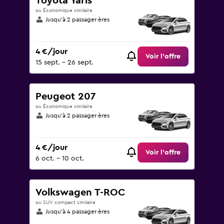
Toyota Yaris
ou Économique similaire
Jusqu’à 2 passager·ères
4 €/jour
Voir l’offre
15 sept. - 26 sept.
Peugeot 207
ou Économique similaire
Jusqu’à 2 passager·ères
4 €/jour
Voir l’offre
6 oct. - 10 oct.
Volkswagen T-ROC
ou SUV compact similaire
Jusqu’à 4 passager·ères