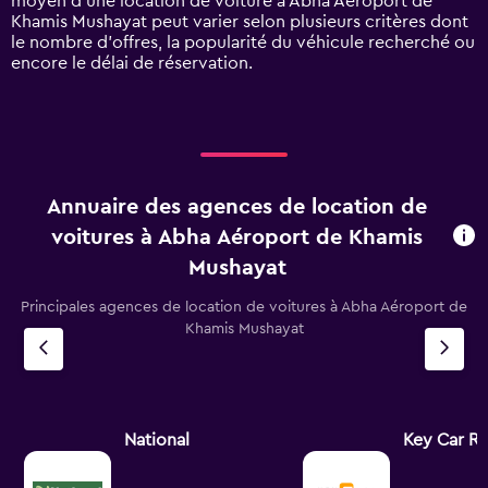
moyen d’une location de voiture à Abha Aéroport de
values.
Khamis Mushayat peut varier selon plusieurs critères dont
Range:
le nombre d’offres, la popularité du véhicule recherché ou
0
encore le délai de réservation.
to
60.
Annuaire des agences de location de
voitures à Abha Aéroport de Khamis
Mushayat
Principales agences de location de voitures à Abha Aéroport de
Khamis Mushayat
National
Key Car Re