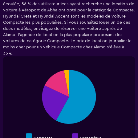
écoulée, 56 % des utilisateur·ices ayant recherché une location de
5
voiture à Aéroport de Abha ont opté pour la catégorie Compacte.
categories.
Hyundai Creta et Hyundai Accent sont les modèles de voiture
The
Compacte les plus populaires. Si vous souhaitez louer un de ces
chart
has
deux modèles, envisagez de réserver une voiture auprès de
1
Alamo, l'agence de location la plus populaire proposant des
Y
voitures de catégorie Compacte. Le prix de location journalier le
axis
moins cher pour un véhicule Compacte chez Alamo s'élève à
displaying
35 €.
values.
Range:
0
Pie
Chart
to
graphic.
chart
45.
with
4
slices.
Économique