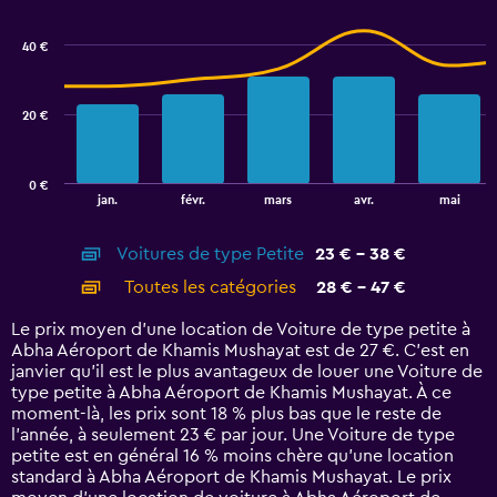
graphic.
chart
with
40 €
2
data
series.
20 €
The
chart
has
0 €
1
End
jan.
févr.
mars
avr.
mai
of
X
interactive
axis
chart
Voitures de type Petite
23 € - 38 €
displaying
categories.
Toutes les catégories
28 € - 47 €
Range:
14
Le prix moyen d’une location de Voiture de type petite à
categories.
Abha Aéroport de Khamis Mushayat est de 27 €. C’est en
The
janvier qu'il est le plus avantageux de louer une Voiture de
chart
type petite à Abha Aéroport de Khamis Mushayat. À ce
has
moment-là, les prix sont 18 % plus bas que le reste de
1
l’année, à seulement 23 € par jour. Une Voiture de type
Y
petite est en général 16 % moins chère qu'une location
axis
standard à Abha Aéroport de Khamis Mushayat. Le prix
displaying