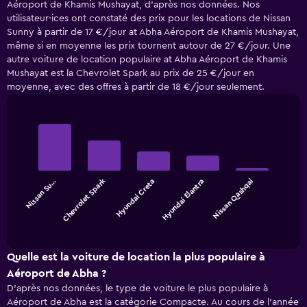
Aéroport de Khamis Mushayat, d'après nos données. Nos
utilisateur·ices ont constaté des prix pour les locations de Nissan
Sunny à partir de 17 €/jour at Abha Aéroport de Khamis Mushayat,
même si en moyenne les prix tournent autour de 27 €/jour. Une
autre voiture de location populaire at Abha Aéroport de Khamis
Mushayat est la Chevrolet Spark au prix de 25 €/jour en
moyenne, avec des offres à partir de 18 €/jour seulement.
Bar
Chart
graphic.
chart
with
5
bars.
Chevrolet Spark
Nissan Su…
Hyundai Creta
Hyundai Elantra
Nissan Qashqai
The
chart
End
of
has
interactive
1
chart
X
Quelle est la voiture de location la plus populaire à
axis
Aéroport de Abha ?
displaying
D'après nos données, le type de voiture le plus populaire à
categories.
Aéroport de Abha est la catégorie Compacte. Au cours de l’année
Range: