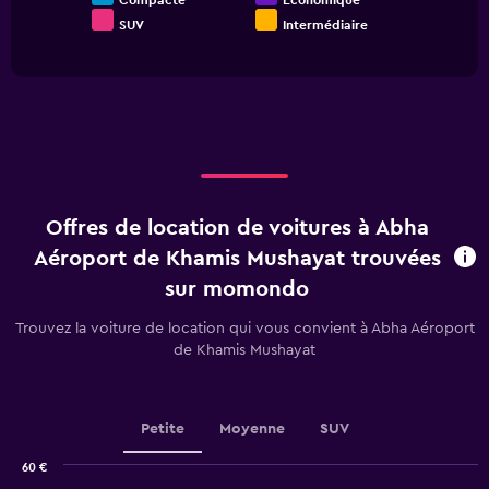
Compacte
SUV
Intermédiaire
End
of
interactive
chart
Offres de location de voitures à Abha
Aéroport de Khamis Mushayat trouvées
sur momondo
Trouvez la voiture de location qui vous convient à Abha Aéroport
de Khamis Mushayat
Petite
Moyenne
SUV
60 €
Combination
Chart