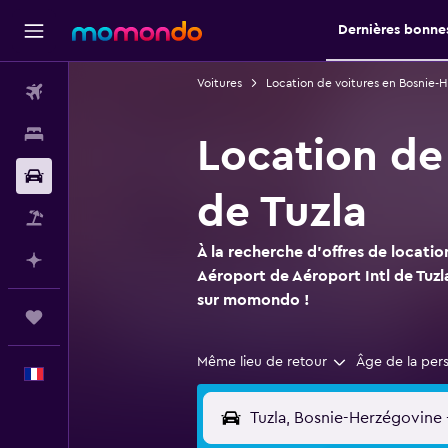
Dernières bonnes
Voitures
Location de voitures en Bosnie-
Vols
Hébergements
Location de 
Voitures
de Tuzla
Vol+Hôtel
À la recherche d'offres de locatio
Planifier avec l’IA
Aéroport de Aéroport Intl de Tuzla
sur momondo !
Trips
Même lieu de retour
Âge de la per
Français