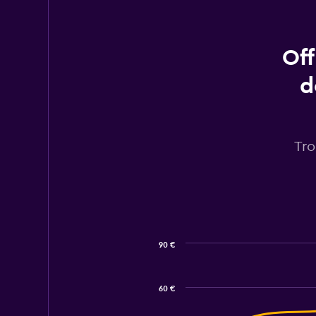
Off
d
Tro
90 €
Combination
Chart
graphic.
chart
with
60 €
2
data
series.