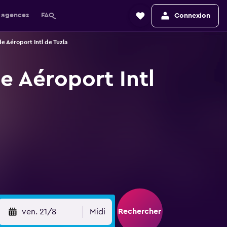
 agences
FAQ
Connexion
e Aéroport Intl de Tuzla
e Aéroport Intl
Rechercher
ven. 21/8
Midi