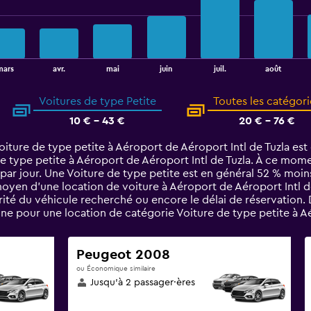
août
mars
avr.
mai
juin
juil.
Voitures de type Petite
Toutes les catégori
10 € - 43 €
20 € - 76 €
ture de type petite à Aéroport de Aéroport Intl de Tuzla est de
 type petite à Aéroport de Aéroport Intl de Tuzla. À ce moment
 par jour. Une Voiture de type petite est en général 52 % moi
moyen d’une location de voiture à Aéroport de Aéroport Intl de
rité du véhicule recherché ou encore le délai de réservation. 
 pour une location de catégorie Voiture de type petite à Aér
Peugeot 2008
ou Économique similaire
Jusqu’à 2 passager·ères