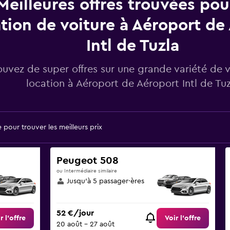
Meilleures offres trouvées po
tion de voiture à Aéroport de
Intl de Tuzla
ouvez de super offres sur une grande variété de 
location à Aéroport de Aéroport Intl de Tuz
pour trouver les meilleurs prix
Peugeot 508
ou Intermédiaire similaire
Jusqu’à 5 passager·ères
52 €/jour
r l’offre
Voir l’offre
20 août - 27 août