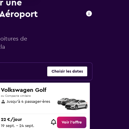
ur une
 Aéroport
voitures de
la
Choisir les dates
Volkswagen Golf
ou Compacte similaire
Jusqu’à 4 passager·ères
22 €/jour
Voir l’offre
19 sept. - 24 sept.