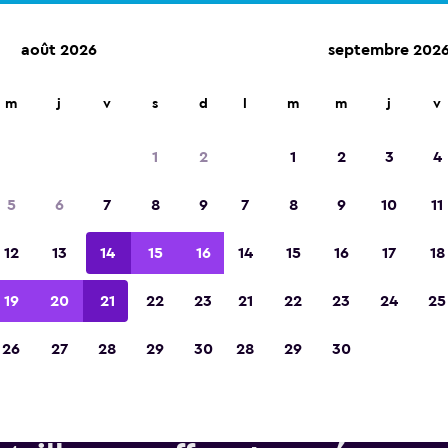
août 2026
septembre 202
d'agences de location dans plus de 70 000 endroits.
m
j
v
s
d
l
m
m
j
v
1
2
1
2
3
4
Élue meilleure application de voyage d'Eur
5
6
7
8
9
7
8
9
10
11
2023
12
13
14
15
16
14
15
16
17
18
19
20
21
22
23
21
22
23
24
25
26
27
28
29
30
28
29
30