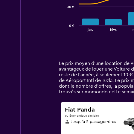
30 €
The
chart
has
0 €
1
End
jan.
févr.
of
X
interactive
axis
chart
displaying
categories.
Range:
14
Le prix moyen d’une location de Voi
categories.
avantageux de louer une Voiture de
The
reste de l’année, à seulement 10 €
chart
de Aéroport Intl de Tuzla. Le prix 
has
dont le nombre d’offres, la popula
1
trouvés sur momondo cette semaine
Y
axis
displaying
Fiat Panda
values.
ou Économique similaire
Range:
Jusqu’à 2 passager·ères
0
to