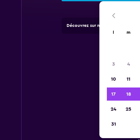
Découvrez sur momondo des offres 
l
m
3
4
10
11
17
18
24
25
31