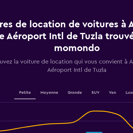
Range:
91
categories.
The
res de location de voitures à 
chart
has
e Aéroport Intl de Tuzla trouv
1
Y
momondo
axis
displaying
values.
uvez la voiture de location qui vous convient à 
Range:
Aéroport Intl de Tuzla
12
to
18.
Petite
Moyenne
Grande
SUV
Van
Lux