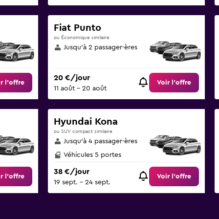
Fiat Punto
ou Économique similaire
Jusqu’à 2 passager·ères
20 €/jour
r l’offre
Voir l’offre
11 août - 20 août
Hyundai Kona
ou SUV compact similaire
Jusqu’à 4 passager·ères
Véhicules 5 portes
38 €/jour
r l’offre
Voir l’offre
19 sept. - 24 sept.