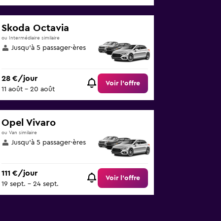
Skoda Octavia
ou Intermédiaire similaire
Jusqu’à 5 passager·ères
28 €/jour
Voir l’offre
11 août - 20 août
Opel Vivaro
ou Van similaire
Jusqu’à 5 passager·ères
111 €/jour
Voir l’offre
19 sept. - 24 sept.