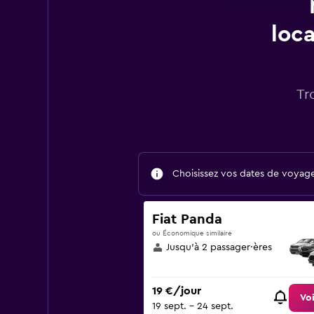
loca
Tr
Choisissez vos dates de voyage 
Fiat Panda
ou Économique similaire
Jusqu’à 2 passager·ères
19 €/jour
Voi
19 sept. - 24 sept.