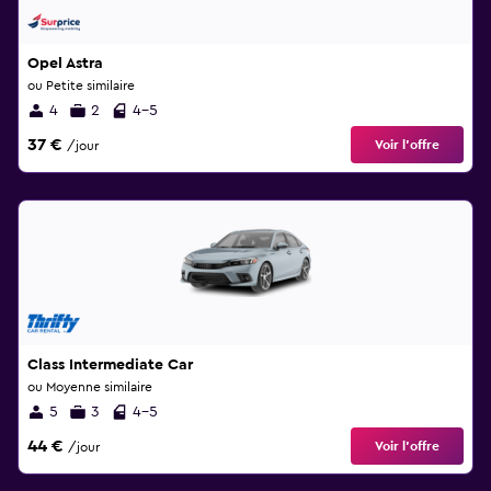
Opel Astra
ou Petite similaire
4
2
4-5
37 €
Voir l’offre
/jour
Class Intermediate Car
ou Moyenne similaire
5
3
4-5
44 €
Voir l’offre
/jour