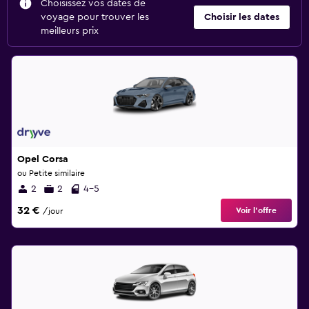
Choisissez vos dates de
voyage pour trouver les
Choisir les dates
meilleurs prix
Opel Corsa
ou Petite similaire
2
2
4-5
32 €
Voir l’offre
/jour