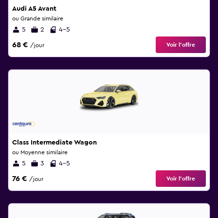
Audi A5 Avant
ou Grande similaire
5
2
4-5
68 €
Voir l’offre
/jour
Class Intermediate Wagon
ou Moyenne similaire
5
3
4-5
76 €
Voir l’offre
/jour