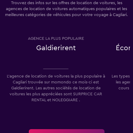
1
Trouvez des infos sur les offres de location de voitures, les
Y
agences de location de voitures automatiques populaires et les
axis
meilleures catégories de véhicules pour votre voyage à Cagliari.
displaying
values.
Range:
0
AGENCE LA PLUS POPULAIRE
T
to
60.
Galdierirent
Écon
L'agence de location de voitures la plus populaire à
Les types 
Cagliari trouvée sur momondo ce mois-ci est
les agenc
Galdierirent. Les autres sociétés de location de
cours d
voitures les plus appréciées sont SURPRICE CAR
RENTAL et NOLEGGIARE .