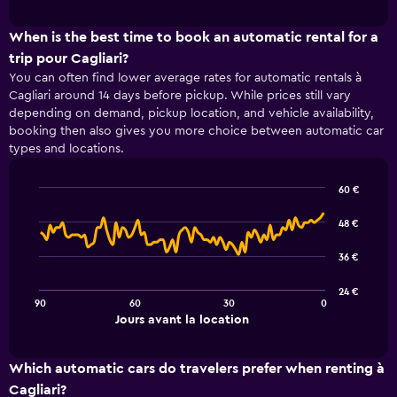
interactive
1
chart
X
When is the best time to book an automatic rental for a
axis
trip pour Cagliari?
displaying
You can often find lower average rates for automatic rentals à
categories.
Cagliari around 14 days before pickup. While prices still vary
Range:
depending on demand, pickup location, and vehicle availability,
4
booking then also gives you more choice between automatic car
categories.
types and locations.
The
chart
has
60 €
1
Line
Chart
Y
graphic.
chart
48 €
with
axis
91
displaying
36 €
data
values.
points.
Range:
24 €
0
90
60
30
0
The
End
to
Jours avant la location
chart
of
6.
interactive
has
chart
1
Which automatic cars do travelers prefer when renting à
X
Cagliari?
axis