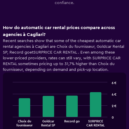
confiance.
How do automatic car rental prices compare across
agencies à Cagliari?
Recent searches show that some of the cheapest automatic car
rental agencies à Cagliari are Choix du fournisseur, Goldcar Rental
SP, Record goetSURPRICE CAR RENTAL . Even among these
lower-priced providers, rates can still vary, with SURPRICE CAR
RENTAL sometimes pricing up to 31,7% higher than Choix du
fournisseur, depending on demand and pick-up location.
6 €
Bar
Chart
graphic.
chart
4 €
with
4
2 €
bars.
The
0
Choix du
Goldcar
Record go
SURPRICE
chart
End
fournisseur
Rental SP
CAR RENTAL
of
has