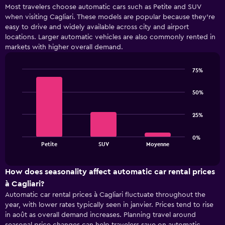
Most travelers choose automatic cars such as Petite and SUV
displaying
when visiting Cagliari. These models are popular because they’re
Jours
easy to drive and widely available across city and airport
avant
la
locations. Larger automatic vehicles are also commonly rented in
location.
markets with higher overall demand.
Range:
91
75%
categories.
Bar
Chart
The
graphic.
chart
50%
chart
with
3
has
bars.
1
25%
Y
The
axis
0%
chart
displaying
End
Petite
SUV
Moyenne
of
has
values.
interactive
1
Range:
chart
X
24
How does seasonality affect automatic car rental prices
axis
to
à Cagliari?
displaying
60.
Automatic car rental prices à Cagliari fluctuate throughout the
categories.
year, with lower rates typically seen in janvier. Prices tend to rise
Range:
in août as overall demand increases. Planning travel around
3