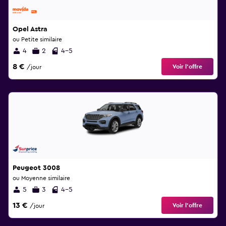
Opel Astra
ou Petite similaire
4
2
4-5
8 €
Voir l’offre
/jour
Peugeot 3008
ou Moyenne similaire
5
3
4-5
13 €
Voir l’offre
/jour