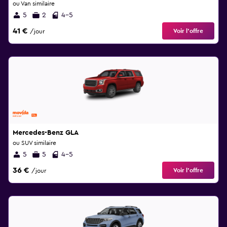
ou Van similaire
5
2
4-5
41 €
Voir l’offre
/jour
Mercedes-Benz GLA
ou SUV similaire
5
5
4-5
36 €
Voir l’offre
/jour