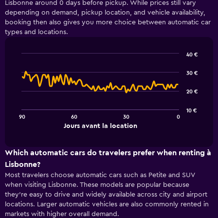
Lisbonne around 0 days before pickup. While prices still vary
Range:
depending on demand, pickup location, and vehicle availability,
4
booking then also gives you more choice between automatic car
categories.
types and locations.
The
chart
has
40 €
1
Line
Chart
Y
graphic.
chart
30 €
with
axis
91
displaying
20 €
data
values.
points.
Range:
10 €
0
90
60
30
0
The
End
to
Jours avant la location
chart
of
3.6.
interactive
has
chart
1
Which automatic cars do travelers prefer when renting à
X
Lisbonne?
axis
Most travelers choose automatic cars such as Petite and SUV
displaying
when visiting Lisbonne. These models are popular because
Jours
they’re easy to drive and widely available across city and airport
avant
la
locations. Larger automatic vehicles are also commonly rented in
location.
markets with higher overall demand.