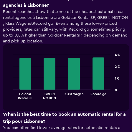
agencies à Lisbonne?
Recent searches show that some of the cheapest automatic car
rental agencies à Lisbonne are Goldcar Rental SP, GREEN MOTION
, Klass WagenetRecord go. Even among these lower-priced
providers, rates can still vary, with Record go sometimes pricing
up to 0,8% higher than Goldcar Rental SP, depending on demand
and pick-up location.
4 €
Bar
Chart
graphic.
chart
2 €
with
4
1 €
bars.
The
0
Goldcar
GREEN
Klass Wagen
Record go
chart
End
Rental SP
MOTION
of
has
interactive
1
chart
X
When is the best time to book an automatic rental for a
axis
trip pour Lisbonne?
displaying
You can often find lower average rates for automatic rentals à
categories.