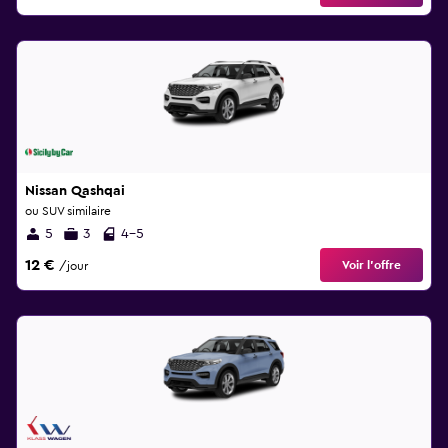
Nissan Qashqai
ou SUV similaire
5
3
4-5
12 €
Voir l’offre
/jour