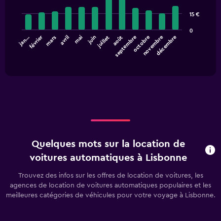
with
axis
12
15 €
displaying
bars.
values.
0
Range:
février
août
mars
juin
septembre
décembre
jan…
avril
juillet
octobre
mai
novembre
The
0
chart
End
to
of
has
60.
interactive
1
chart
X
axis
displaying
categories.
Range:
12
categories.
Quelques mots sur la location de
The
chart
voitures automatiques à Lisbonne
has
1
Trouvez des infos sur les offres de location de voitures, les
Y
agences de location de voitures automatiques populaires et les
axis
meilleures catégories de véhicules pour votre voyage à Lisbonne.
displaying
values.
Range: