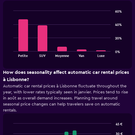
Range:
91
60%
categories.
Bar
Chart
The
graphic.
chart
40%
chart
with
5
has
bars.
1
20%
Y
The
axis
0%
chart
displaying
End
Petite
SUV
Moyenne
Van
Luxe
of
has
values.
interactive
1
Range:
chart
X
10
How does seasonality affect automatic car rental prices
axis
to
à Lisbonne?
displaying
40.
Automatic car rental prices à Lisbonne fluctuate throughout the
categories.
year, with lower rates typically seen in janvier. Prices tend to rise
Range:
in août as overall demand increases. Planning travel around
5
seasonal price changes can help travelers save on automatic
categories.
rentals.
The
chart
has
45 €
1
Bar
Chart
Y
graphic.
30 €
chart