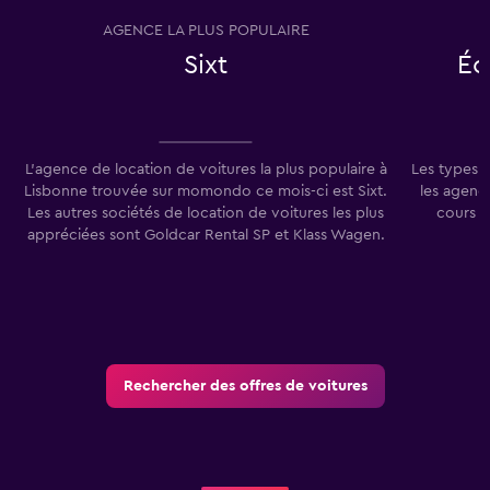
0
AGENCE LA PLUS POPULAIRE
T
to
45.
Sixt
Éc
L'agence de location de voitures la plus populaire à
Les types 
Lisbonne trouvée sur momondo ce mois-ci est Sixt.
les agenc
Les autres sociétés de location de voitures les plus
cours d
appréciées sont Goldcar Rental SP et Klass Wagen.
Rechercher des offres de voitures