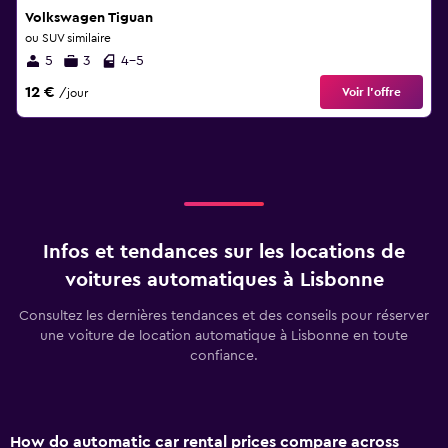
Volkswagen Tiguan
ou SUV similaire
5
3
4-5
12 €
Voir l’offre
/jour
Infos et tendances sur les locations de
voitures automatiques à Lisbonne
Consultez les dernières tendances et des conseils pour réserver
une voiture de location automatique à Lisbonne en toute
confiance.
How do automatic car rental prices compare across