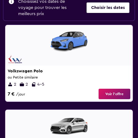
Choisissez vos dates de
voyage pour trouver les
Choisir les dates
meilleurs prix
Volkswagen Polo
ou Petite similaire
2
2
4-5
7 €
Voir l’offre
/jour