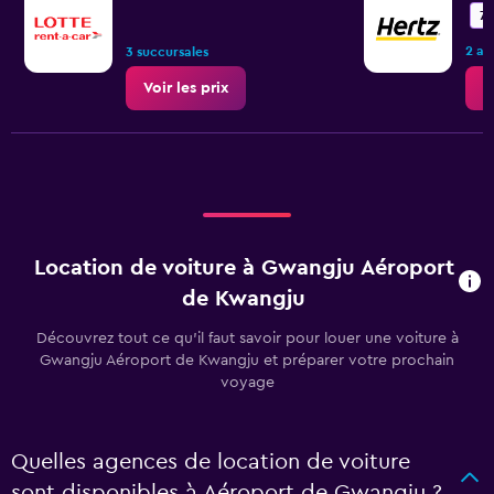
7,
2 av
3 succursales
Voir les prix
V
Location de voiture à Gwangju Aéroport
de Kwangju
Découvrez tout ce qu’il faut savoir pour louer une voiture à
Gwangju Aéroport de Kwangju et préparer votre prochain
voyage
Quelles agences de location de voiture
sont disponibles à Aéroport de Gwangju ?