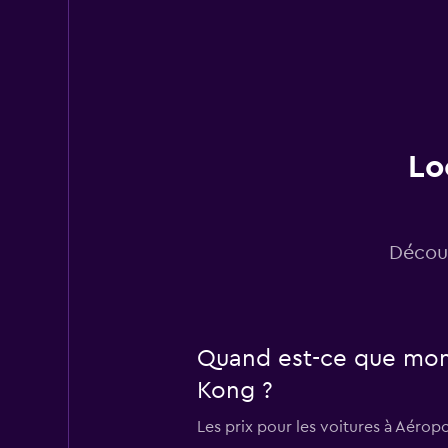
Hawk
1 succursale
Lo
turbo track
1 succursale
Découv
Quand est-ce que momo
Kong ?
Les prix pour les voitures à Aéro