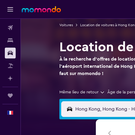
Voitures
Location de voitures à Hong Ko
Vols
Hébergements
Location de
Voitures
À la recherche d'offres de locatio
Vol+Hôtel
l'aéroport international de Hong 
faut sur momondo !
Planifier avec l’IA
Même lieu de retour
Âge de la per
Trips
Français