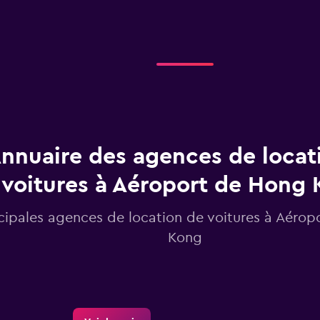
axis
displaying
Jours
avant
la
location.
Range:
91
categories.
The
chart
nnuaire des agences de locat
has
1
voitures à Aéroport de Hong
Y
axis
ncipales agences de location de voitures à Aéro
displaying
values.
Kong
Range:
60
to
150.