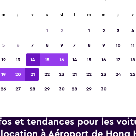
d'agences de location dans plus de 70 000 endroits.
m
j
v
s
d
l
m
m
j
v
1
2
1
2
3
4
Élue meilleure application de voyage d'Eur
5
6
7
8
9
7
8
9
10
11
2023
12
13
14
15
16
14
15
16
17
18
19
20
21
22
23
21
22
23
24
25
26
27
28
29
30
28
29
30
fos et tendances pour les voit
location à Aéroport de Hong