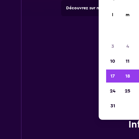
Découvrez sur momondo des offres 
l
m
3
4
10
11
17
18
24
25
31
In