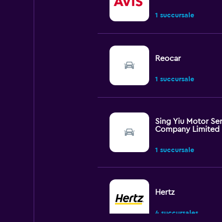
1 succursale
Reocar
1 succursale
Sing Yiu Motor Se
Company Limited
1 succursale
Hertz
4 succursales