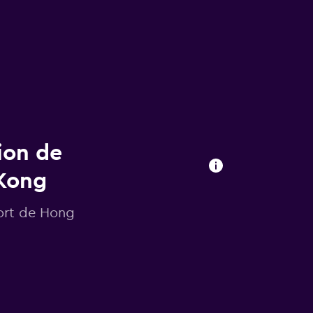
ion de
 Kong
port de Hong