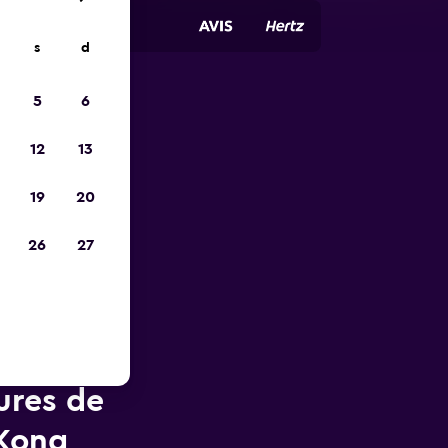
s
d
5
6
ope
12
13
19
20
26
27
ures de
 Kong