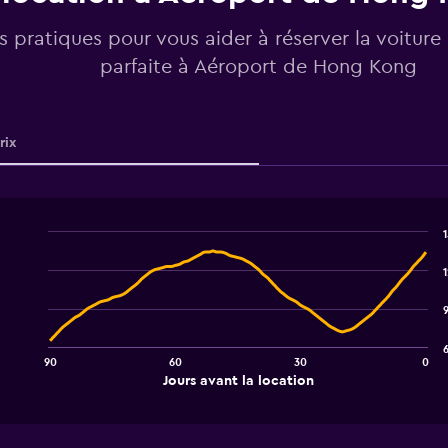
os pratiques pour vous aider à réserver la voiture
parfaite à Aéroport de Hong Kong
rix
1
Line
Chart
graphic.
chart
1
with
91
data
points.
90
60
30
0
The
End
Jours avant la location
chart
of
interactive
has
chart
1
X