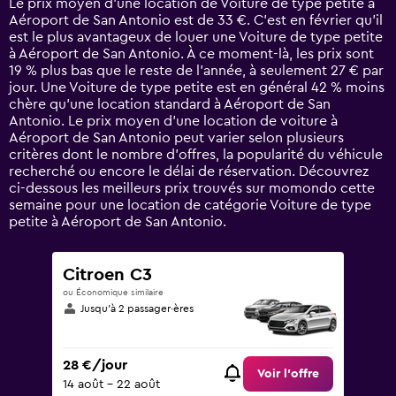
Le prix moyen d’une location de Voiture de type petite à
categories.
Aéroport de San Antonio est de 33 €. C’est en février qu'il
The
est le plus avantageux de louer une Voiture de type petite
chart
à Aéroport de San Antonio. À ce moment-là, les prix sont
has
19 % plus bas que le reste de l’année, à seulement 27 € par
1
jour. Une Voiture de type petite est en général 42 % moins
Y
chère qu'une location standard à Aéroport de San
axis
Antonio. Le prix moyen d’une location de voiture à
displaying
Aéroport de San Antonio peut varier selon plusieurs
values.
critères dont le nombre d’offres, la popularité du véhicule
Range:
recherché ou encore le délai de réservation. Découvrez
0
ci-dessous les meilleurs prix trouvés sur momondo cette
to
semaine pour une location de catégorie Voiture de type
75.
petite à Aéroport de San Antonio.
Citroen C3
ou Économique similaire
Jusqu’à 2 passager·ères
28 €/jour
Voir l’offre
14 août - 22 août