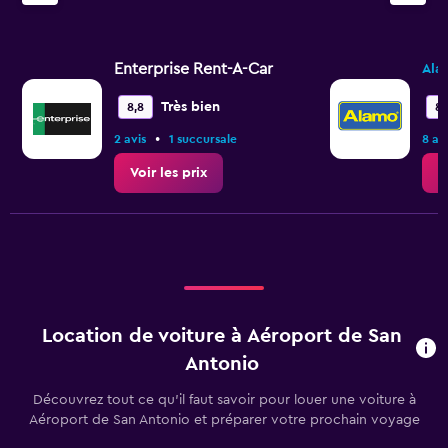
Enterprise Rent-A-Car
Ala
Très bien
8,8
8,
•
2 avis
1 succursale
8 av
Voir les prix
V
Location de voiture à Aéroport de San
Antonio
Découvrez tout ce qu’il faut savoir pour louer une voiture à
Aéroport de San Antonio et préparer votre prochain voyage