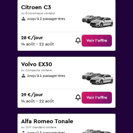
Citroen C3
ou Économique similaire
Jusqu’à 2 passager·ères
28 €/jour
Voir l’offre
14 août - 22 août
Volvo EX30
ou Compacte similaire
Jusqu’à 4 passager·ères
29 €/jour
Voir l’offre
14 août - 22 août
Alfa Romeo Tonale
ou SUV standard similaire
Jusqu’à 5 passager·ères