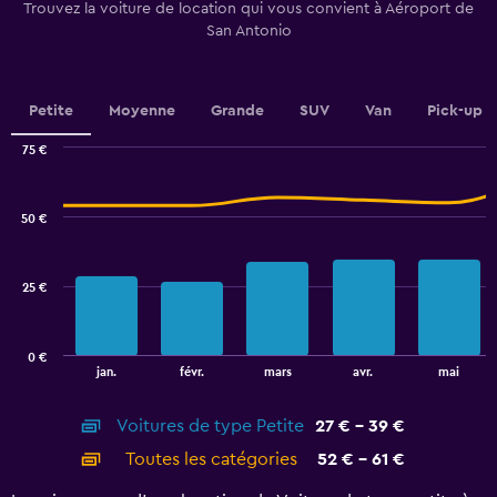
categories.
Trouvez la voiture de location qui vous convient à Aéroport de
The
San Antonio
chart
has
1
Y
Petite
Moyenne
Grande
SUV
Van
Pick-up
axis
displaying
75 €
values.
Combination
Chart
graphic.
chart
Range:
with
32.5
50 €
2
to
data
40.
series.
25 €
The
chart
has
0 €
1
End
jan.
févr.
mars
avr.
mai
of
X
interactive
axis
chart
Voitures de type Petite
27 € - 39 €
displaying
categories.
Toutes les catégories
52 € - 61 €
Range:
14