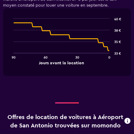
moyen constaté pour louer une voiture en septembre.
40 €
Line
Chart
graphic.
chart
38 €
with
91
35 €
data
points.
33 €
90
60
30
0
The
End
Jours avant la location
chart
of
interactive
has
chart
1
X
axis
displaying
Jours
avant
la
Offres de location de voitures à Aéroport
location.
Range:
de San Antonio trouvées sur momondo
91