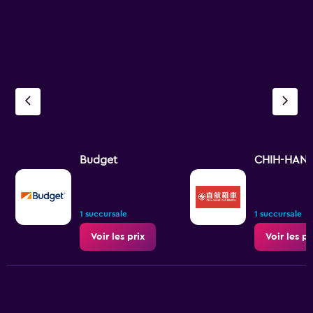
Budget
CHIH-HANG 
1 succursale
1 succursale
Voir les prix
Voir les pr