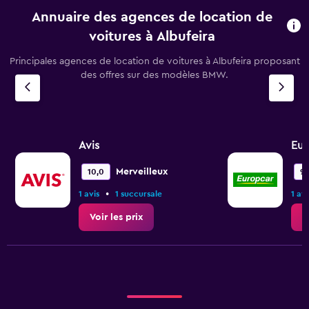
Annuaire des agences de location de
voitures à Albufeira
Principales agences de location de voitures à Albufeira proposant
des offres sur des modèles BMW.
Avis
Eur
Merveilleux
10,0
9,
•
1 avis
1 succursale
1 avi
Voir les prix
V