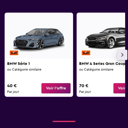
BMW Série 1
BMW 4 Series Gran Coupé
ou Catégorie similaire
ou Catégorie similaire
40 €
70 €
Voir l’offre
Voir l
Par jour
Par jour