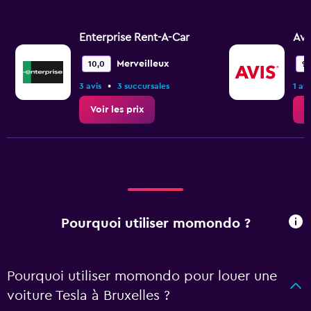
Enterprise Rent-A-Car
Avi
Merveilleux
10,0
9,
•
3 avis
3 succursales
1 avi
Voir les prix
V
Pourquoi utiliser momondo ?
Pourquoi utiliser momondo pour louer une
voiture Tesla à Bruxelles ?