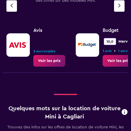
des offres sur des modèles Mini.
Avis
Budget
Mervei
10,0
•
1 avis
1 succu
2 succursales
Voir les prix
Voir les prix
Quelques mots sur la location de voiture
Mini à Cagliari
Trouvez des infos sur les offres de location de voiture Mini, les