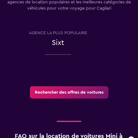
agences de location populaires et les meilleures catégories de
véhicules pour votre voyage pour Cagliari
AGENCE LA PLUS POPULAIRE
T
Sixt
Rechercher des offres de voitures
FAQ sur la location de voitures Mini à