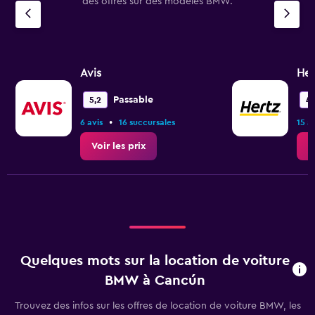
des offres sur des modèles BMW.
Avis
Her
Passable
5,2
4,
•
6 avis
16 succursales
15 a
Voir les prix
V
Quelques mots sur la location de voiture
BMW à Cancún
Trouvez des infos sur les offres de location de voiture BMW, les