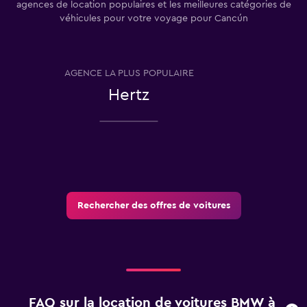
agences de location populaires et les meilleures catégories de
véhicules pour votre voyage pour Cancún
AGENCE LA PLUS POPULAIRE
T
Hertz
Rechercher des offres de voitures
FAQ sur la location de voitures BMW à