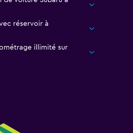
 de voiture Subaru à
vec réservoir à
ométrage illimité sur