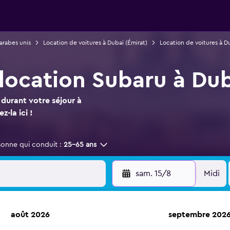
arabes unis
Location de voitures à Dubaï (Émirat)
Location de voitures à D
 location Subaru à Du
durant votre séjour à
z-la ici !
sonne qui conduit :
25-65 ans
sam. 15/8
Midi
août 2026
septembre 202