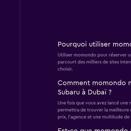
1 succursale
Diva Rent A Car L
Pourquoi utiliser mom
1 succursale
Utiliser momondo pour réserver u
parcourt des milliers de sites Int
choisir.
Elite Speed Car Re
Comment momondo me pe
1 succursale
Subaru à Dubaï ?
Une fois que vous avez lancé une 
permettra de trouver la meilleure o
GO Rent A Car
prix, l'agence et une multitude de
7 succursales