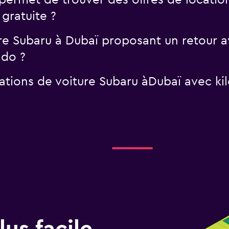
rmet de trouver des offres de location
gratuite ?
ure Subaru à Dubaï proposant un retour a
ndo ?
cations de voiture Subaru àDubaï avec kil
us facile