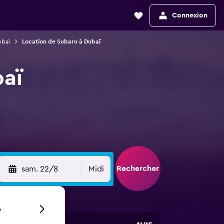
Connexion
ubaï
Location de Subaru à Dubaï
baï
Rechercher
sam. 22/8
Midi
6