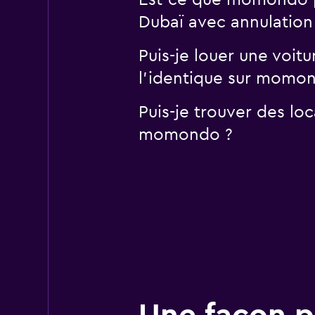
Est-ce que momondo pe
Dubaï avec annulation 
Puis-je louer une voit
l'identique sur momo
Puis-je trouver des lo
momondo ?
Une façon pl