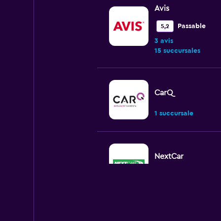
Avis
Passable
5,2
3 avis
15 succursales
CarQ
1 succursale
NextCar
1 succursale
Avenue Rent a Car