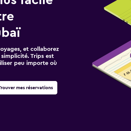
tre
baï
voyages, et collaborez
implicité. Trips est
iliser peu importe où
Trouver mes réservations