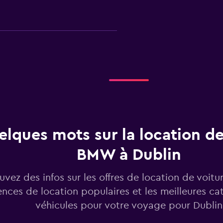
Voir les prix
lques mots sur la location de
Voir les prix
BMW à Dublin
uvez des infos sur les offres de location de voit
nces de location populaires et les meilleures ca
véhicules pour votre voyage pour Dublin
Voir les prix