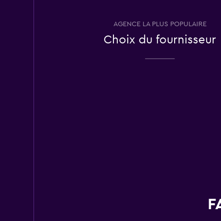
9 avis
3 succursales
AGENCE LA PLUS POPULAIRE
Choix du fournisseur
Thrifty
Correct
6,1
9 avis
3 succursales
Avis
Correct
6,0
24 avis
4 succursales
F