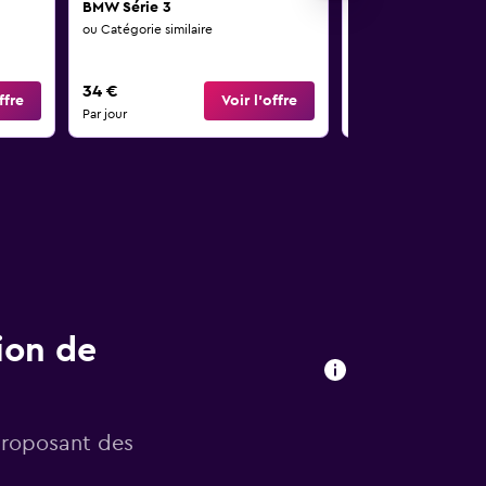
BMW Série 3
BMW Série 5
ou Catégorie similaire
ou Catégorie similaire
4
34 €
56 €
ffre
Voir l’offre
Par jour
Par jour
ion de
proposant des