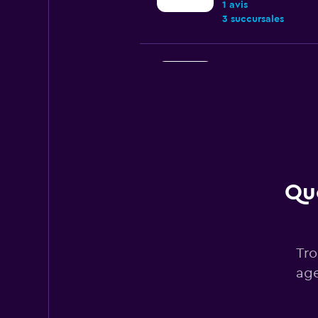
1 avis
3 succursales
Fox
2 succursales
Hertz
Que
Correct
6,5
24 avis
5 succursales
Tro
age
Budget
Correct
6,1