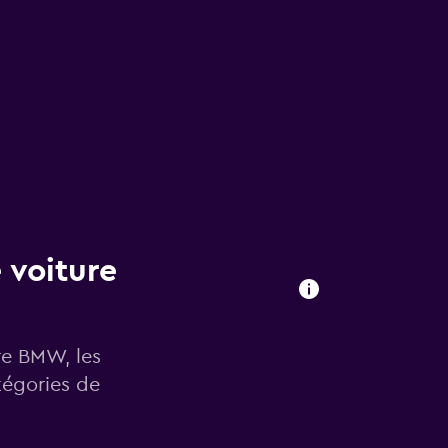
 voiture
ure BMW, les
tégories de