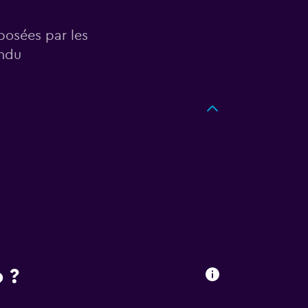
posées par les
ondu
 ?