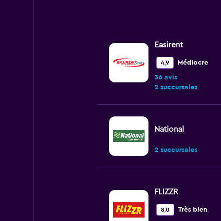
Easirent
Médiocre
4,9
36 avis
2 succursales
National
2 succursales
FLIZZR
Très bien
8,0