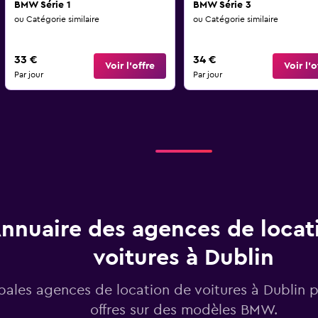
BMW Série 1
BMW Série 3
ou Catégorie similaire
ou Catégorie similaire
33 €
34 €
Voir l’offre
Voir l’o
Par jour
Par jour
nnuaire des agences de locat
voitures à Dublin
ipales agences de location de voitures à Dublin 
offres sur des modèles BMW.