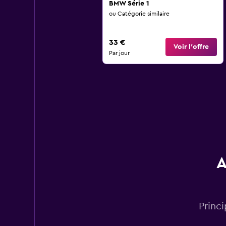
BMW Série 1
ou Catégorie similaire
33 €
Voir l’offre
Par jour
A
Princ