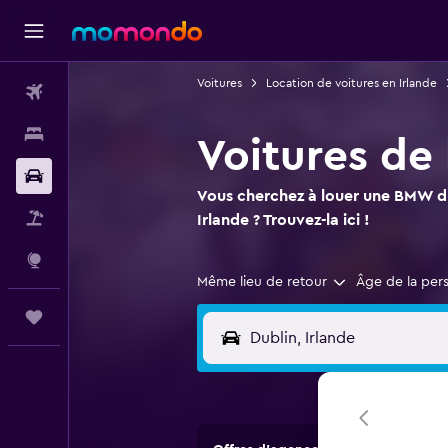
Voitures
Location de voitures en Irlande
Vols
Hébergements
Voitures de
Voitures
Vous cherchez à louer une BMW du
Vol+Hôtel
Irlande ? Trouvez-la ici !
Explore
Même lieu de retour
Âge de la per
Trips