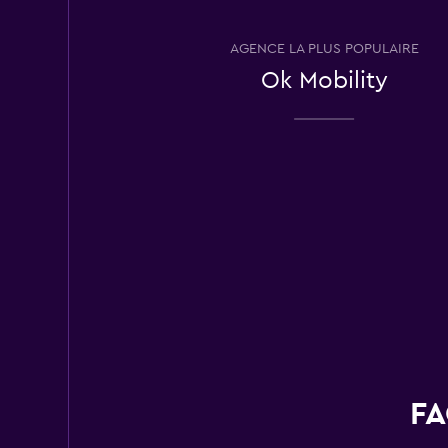
2 succursales
AGENCE LA PLUS POPULAIRE
Ok Mobility
Marentis by Aveni
1 succursale
FLIZZR
2 succursales
FA