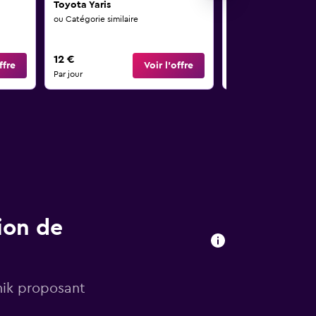
Toyota Yaris
Toyota Yaris Cros
ou Catégorie similaire
ou Catégorie similaire
12 €
14 €
ffre
Voir l’offre
Par jour
Par jour
ion de
nik proposant