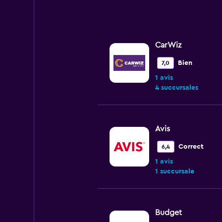
CarWiz
Bien
7,0
1 avis
4 succursales
Avis
Correct
6,4
1 avis
1 succursale
Budget