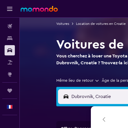
Voitures
Location de voitures en Croatie
Vols
Hébergements
Voitures de
Voitures
Vous cherchez à louer une Toyota 
Vol+Hôtel
Dubrovnik, Croatie ? Trouvez-la ici
Explore
Même lieu de retour
Âge de la per
Trips
Français