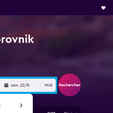
brovnik
Rechercher
sam. 22/8
Midi
6