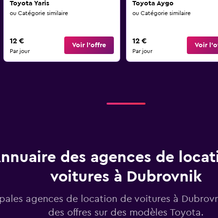
Toyota Yaris
Toyota Aygo
ou Catégorie similaire
ou Catégorie similaire
12 €
12 €
Voir l’offre
Voir l’o
Par jour
Par jour
nnuaire des agences de locat
voitures à Dubrovnik
ipales agences de location de voitures à Dubrov
des offres sur des modèles Toyota.