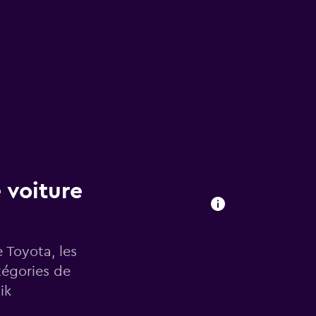
 voiture
e Toyota, les
tégories de
ik