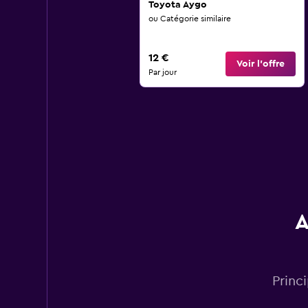
Toyota Aygo
ou Catégorie similaire
12 €
Voir l’offre
Par jour
A
Princ