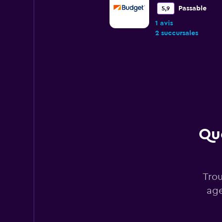
Passable
5,9
1 avis
2 succursales
National
1 succursale
Que
Rhodium
1 succursale
Trou
age
Nova