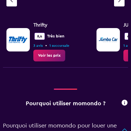
Thrifty
JU
Très bien
8,4
6,
•
3 avis
1 succursale
1 avi
Voir les prix
V
Pourquoi utiliser momondo ?
Pourquoi utiliser momondo pour louer une