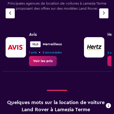
Principales agences de location de voitures à Lamezia Terme
proposant des offres sur des modèles Land Rover.
Avis
Her
Merveilleux
10,0
•
1 avis
2 succursales
2 su
Voir les prix
V
Quelques mots sur la location de voiture
Land Rover à Lamezia Terme