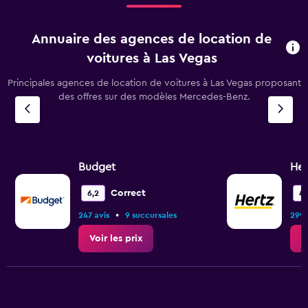
Annuaire des agences de location de
voitures à Las Vegas
Principales agences de location de voitures à Las Vegas proposant
des offres sur des modèles Mercedes-Benz.
Budget
Her
Correct
6,2
4,
•
247 avis
9 succursales
299 
Voir les prix
V