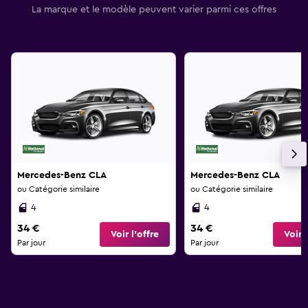
La marque et le modèle peuvent varier parmi ces offres
Mercedes-Benz CLA
Mercedes-Benz CLA
ou Catégorie similaire
ou Catégorie similaire
4
4
34 €
34 €
Voir l’offre
Voir l
Par jour
Par jour