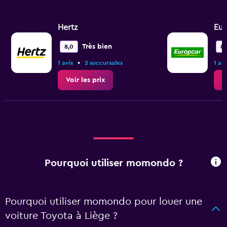
Hertz
Eur
Très bien
8,0
8,
•
1 avis
2 succursales
1 avi
Voir les prix
V
Pourquoi utiliser momondo ?
Pourquoi utiliser momondo pour louer une
voiture Toyota à Liège ?