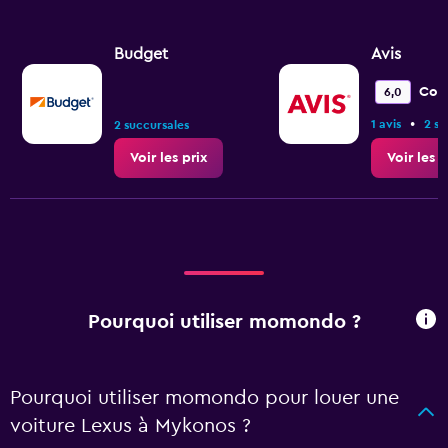
Budget
Avis
Cor
6,0
•
1 avis
2 su
2 succursales
Voir les prix
Voir les p
Pourquoi utiliser momondo ?
Pourquoi utiliser momondo pour louer une
voiture Lexus à Mykonos ?