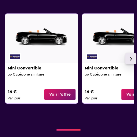
Mini Convertible
Mini Convertible
ou Catégorie similaire
ou Catégorie similaire
16 €
16 €
Voir l’offre
Voir l
Par jour
Par jour