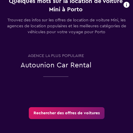
Quelques mots sur la location de voiture
Mini à Porto
Trouvez des infos sur les offres de location de voiture Mini, les
agences de location populaires et les meilleures catégories de
véhicules pour votre voyage pour Porto
AGENCE LA PLUS POPULAIRE
T
Autounion Car Rental
Rechercher des offres de voitures