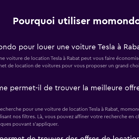
Pourquoi utiliser momondo
Voir les prix
ondo pour louer une voiture Tesla à Raba
e voiture de location Tesla à Rabat peut vous faire économi
ernet de location de voitures pour vous proposer un grand cho
Voir les prix
rmet-il de trouver la meilleure offre 
recherche pour une voiture de location Tesla à Rabat, momondo
Voir les prix
lisant nos filtres. Là, vous pouvez affiner votre recherche en ch
iques pouvant s'appliquer.