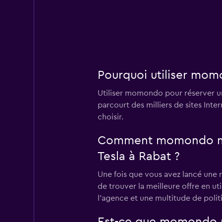
1 succursale
NextCar
1 succursale
Pourquoi utiliser mom
Utiliser momondo pour réserver un
parcourt des milliers de sites Int
U-Save
choisir.
2 succursales
Comment momondo me pe
Tesla à Rabat ?
Une fois que vous avez lancé une 
diRENT
de trouver la meilleure offre en uti
l'agence et une multitude de polit
3 succursales