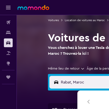
Voitures
Location de voitures au Maroc
Vols
Hébergements
Voitures de 
Voitures
Vous cherchez à louer une Tesla d
Vol+Hôtel
Maroc ? Trouvez-la ici !
Explore
Même lieu de retour
Âge de la per
Trips