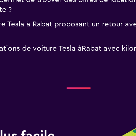
rmet de trouver des offres de location
te ?
ure Tesla à Rabat proposant un retour ave
ations de voiture Tesla àRabat avec kilom
us facile