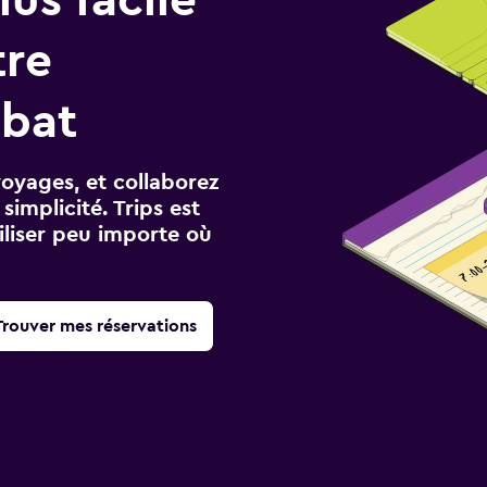
tre
abat
voyages, et collaborez
implicité. Trips est
iliser peu importe où
Trouver mes réservations