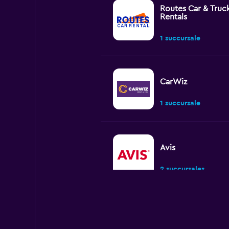
Routes Car & Truc
Rentals
1 succursale
CarWiz
1 succursale
Avis
2 succursales
Yacout Tours