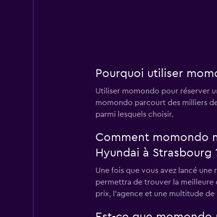
1 avis
2 succursales
National
Pourquoi utiliser mom
1 succursale
Utiliser momondo pour réserver un
momondo parcourt des milliers de 
parmi lesquels choisir.
Virtuo
Comment momondo me pe
1 succursale
Hyundai à Strasbourg 
Une fois que vous avez lancé une 
permettra de trouver la meilleure o
DRIVALIA
prix, l'agence et une multitude de
1 succursale