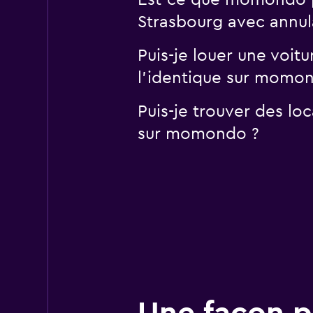
Est-ce que momondo pe
Strasbourg avec annula
Puis-je louer une voit
l'identique sur momo
Puis-je trouver des lo
sur momondo ?
Une façon pl