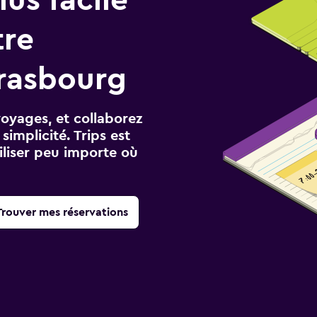
tre
rasbourg
voyages, et collaborez
implicité. Trips est
iliser peu importe où
Trouver mes réservations