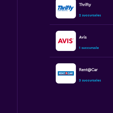
Thrifty
2 succursales
Avis
1 succursale
Rent@Car
3 succursales
Europcar
Correct
6,0