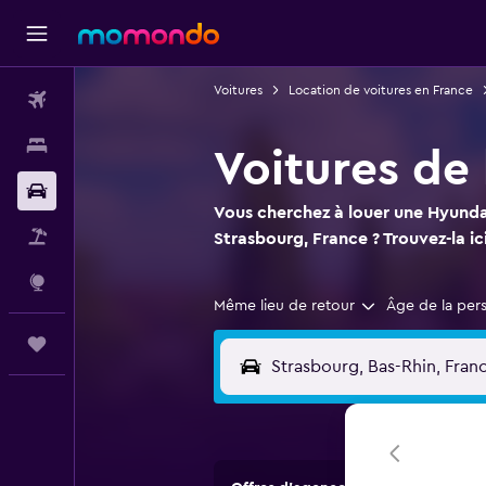
Voitures
Location de voitures en France
Vols
Hébergements
Voitures de
Voitures
Vous cherchez à louer une Hyundai
Vol+Hôtel
Strasbourg, France ? Trouvez-la ici
Explore
Même lieu de retour
Âge de la per
Trips