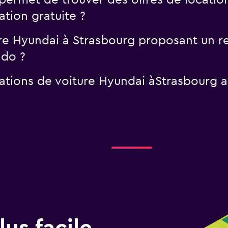
rmet de trouver des offres de location
tion gratuite ?
ure Hyundai à Strasbourg proposant un re
ndo ?
cations de voiture Hyundai àStrasbourg a
us facile