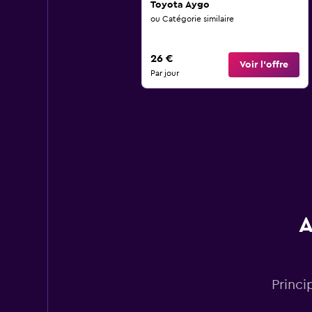
Toyota Aygo
ou Catégorie similaire
26 €
Voir l’offre
Par jour
A
Princi