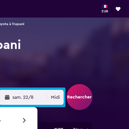
EUR
oyota à Trapani
pani
Rechercher
sam. 22/8
Midi
6