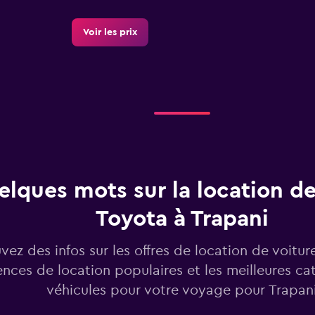
Voir les prix
Voir les prix
lques mots sur la location de
Toyota à Trapani
Voir les prix
vez des infos sur les offres de location de voitur
nces de location populaires et les meilleures ca
véhicules pour votre voyage pour Trapan
lia
Voir les prix