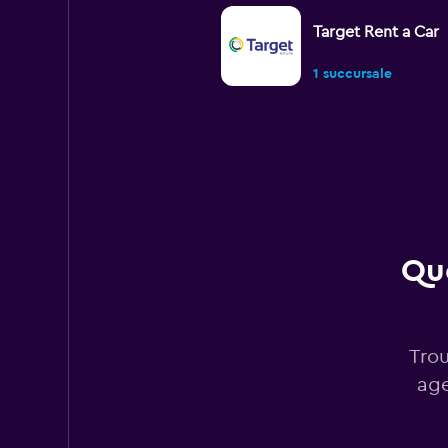
Target Rent a Car
1 succursale
National
1 succursale
Que
Rhodium
1 succursale
Trou
age
Leasys Rent - Driva