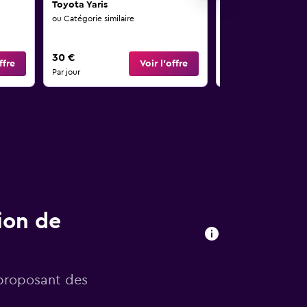
Toyota Yaris
Toyota Auris
ou Catégorie similaire
ou Catégorie similaire
30 €
31 €
ffre
Voir l’offre
Par jour
Par jour
ion de
 proposant des