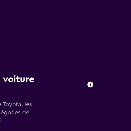
 voiture
e Toyota, les
tégories de
i