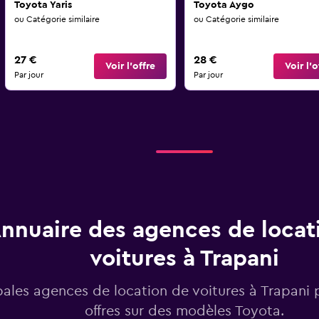
Toyota Yaris
Toyota Aygo
ou Catégorie similaire
ou Catégorie similaire
27 €
28 €
Voir l’offre
Voir l’o
Par jour
Par jour
nnuaire des agences de locat
voitures à Trapani
pales agences de location de voitures à Trapani
offres sur des modèles Toyota.