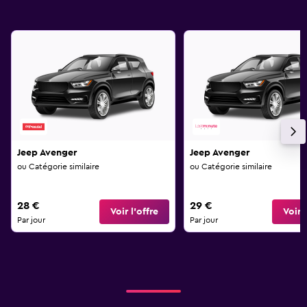
Jeep Avenger
Jeep Avenger
ou Catégorie similaire
ou Catégorie similaire
28 €
29 €
Voir l’offre
Voir l
Par jour
Par jour