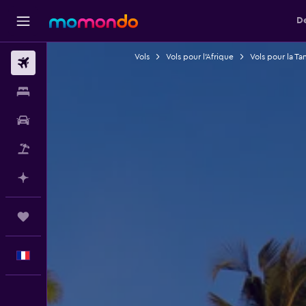
De
Vols
Vols pour l'Afrique
Vols pour la Ta
Vols
Hébergements
Voitures
Vol+Hôtel
Planifier avec l’IA
Trips
Français