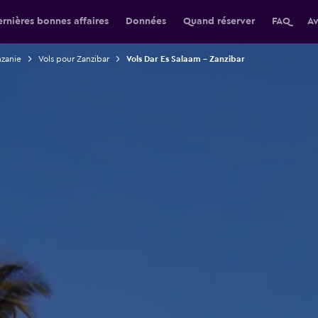
rnières bonnes affaires
Données
Quand réserver
FAQ
Av
nzanie
Vols pour Zanzibar
Vols Dar Es Salaam - Zanzibar