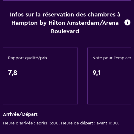
Restaurants
Bar/Salon
Infos sur la réservation des chambres à
Hampton by Hilton Amsterdam/Arena
Machine à café/thé
Boulevard
Bouilloire
Livraison de plats possible dans les chambres
Machine à café
Rapport qualité/prix
Note pour l’emplace
Distributeur de boissons
Distributeur d’en-cas
7,8
9,1
Accessibilité et aménagements
Accessibilité
Ascenseur
Arrivée/Départ
Parking accessible
Heure d’arrivée : après 15:00. Heure de départ : avant 11:00.
Non-fumeur