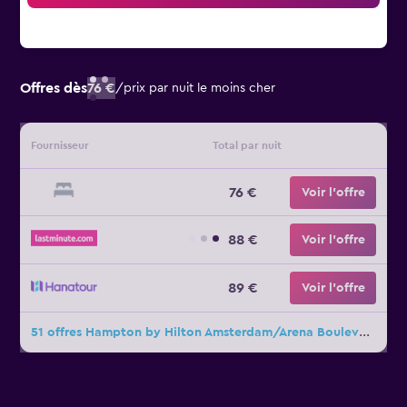
Offres dès
76 €
/
prix par nuit le moins cher
Fournisseur
Total par nuit
76 €
Voir l’offre
88 €
Voir l’offre
89 €
Voir l’offre
51 offres Hampton by Hilton Amsterdam/Arena Boulevard de plus