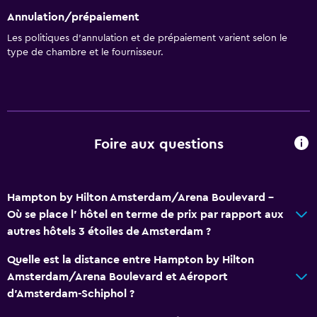
Lavabo bas dans la salle de bain
Annulation/prépaiement
Toilettes avec barres d’appui
Les politiques d’annulation et de prépaiement varient selon le
type de chambre et le fournisseur.
Hygiène et sécurité
Ménage quotidien
Kit de premier secours
Surveillance vidéo dans les parties communes
Foire aux questions
Surveillance vidéo à l’extérieur
Coffre-fort
Hampton by Hilton Amsterdam/Arena Boulevard -
Où se place l’ hôtel en terme de prix par rapport aux
Services et commodités
autres hôtels 3 étoiles de Amsterdam ?
Centre d'affaires
Quelle est la distance entre Hampton by Hilton
Coffre
Amsterdam/Arena Boulevard et Aéroport
Salles de réunion/banquet
d'Amsterdam-Schiphol ?
Arrivée/départ privés