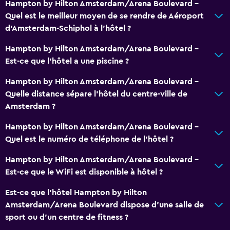
Hampton by Hilton Amsterdam/Arena Boulevard -
Réception 24h/24
Quel est le meilleur moyen de se rendre de Aéroport
d'Amsterdam-Schiphol à l’hôtel ?
Général
Hampton by Hilton Amsterdam/Arena Boulevard -
Chambres familiales
Est-ce que l’hôtel a une piscine ?
Espace salon
Hampton by Hilton Amsterdam/Arena Boulevard -
Téléphone
Quelle distance sépare l’hôtel du centre-ville de
Espace de stockage
Amsterdam ?
Hampton by Hilton Amsterdam/Arena Boulevard -
Parking et transports
Quel est le numéro de téléphone de l’hôtel ?
Borne de recharge pour voiture électrique
Hampton by Hilton Amsterdam/Arena Boulevard -
Parking
Est-ce que le WiFi est disponible à hôtel ?
Parking privé
Est-ce que l’hôtel Hampton by Hilton
Amsterdam/Arena Boulevard dispose d’une salle de
Multimédia et divertissement
sport ou d’un centre de fitness ?
Radio