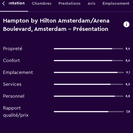
Présentation
Chambres
Prestations
Avis
Emplacement
Hampton by Hilton Amsterdam/Arena
Boulevard, Amsterdam - Présentation
Propreté
8,4
Confort
8,4
Emplacement
9,1
Services
8,2
Personnel
8,8
Rapport
7,8
qualité/prix