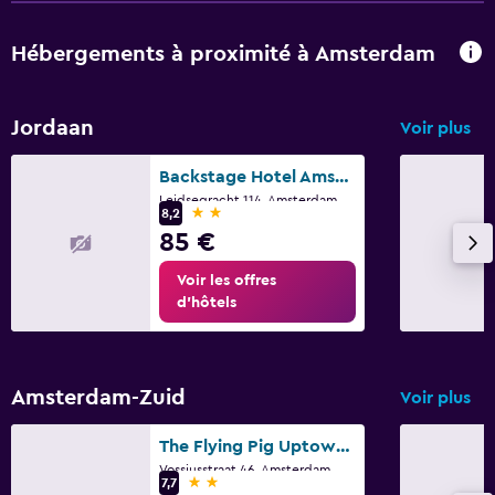
Hébergements à proximité à Amsterdam
Jordaan
Voir plus
Backstage Hotel Amsterdam
Leidsegracht 114, Amsterdam, Hollande-Septentrionale
2 étoiles
8,2
85 €
Voir les offres
d’hôtels
Amsterdam-Zuid
Voir plus
The Flying Pig Uptown Hostel
Vossiusstraat 46, Amsterdam, Hollande-Septentrionale
2 étoiles
7,7