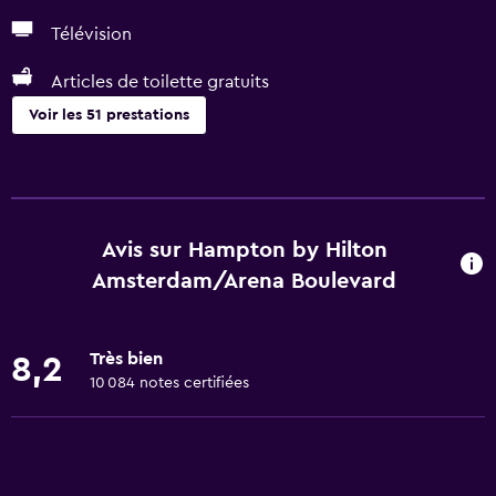
Télévision
Articles de toilette gratuits
Voir les 51 prestations
Prestations de base
WiFi gratuit
Accès WiFi dans toutes les zones
Avis sur Hampton by Hilton
Internet
Amsterdam/Arena Boulevard
Extincteur
Articles de toilette gratuits
Très bien
8,2
Alarmes incendie
10 084 notes certifiées
Chauffage
Climatisé