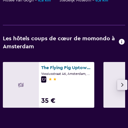
Musée van Gogh
6,8 km
Stedelijk Museum
6,8 km
Les hôtels coups de cœur de momondo à
Amsterdam
The Flying Pig Uptown Hostel
Vossiusstraat 46, Amsterdam, Hollande-Septentrionale
2 étoiles
7,7
35 €