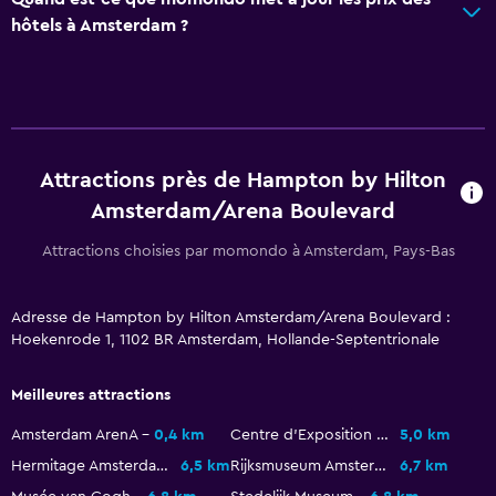
Canapé-lit
hôtels à Amsterdam ?
Espace de travail
Bureau
Activités
Attractions près de Hampton by Hilton
Location de vélos
Amsterdam/Arena Boulevard
Attractions choisies par momondo à Amsterdam, Pays-Bas
Salle de sport
Salle de sport
Adresse de Hampton by Hilton Amsterdam/Arena Boulevard :
Hoekenrode 1, 1102 BR Amsterdam, Hollande-Septentrionale
Meilleures attractions
Amsterdam ArenA
0,4 km
Centre d'Exposition et de Convention d'Amsterdam RAI
5,0 km
Hermitage Amsterdam
6,5 km
Rijksmuseum Amsterdam
6,7 km