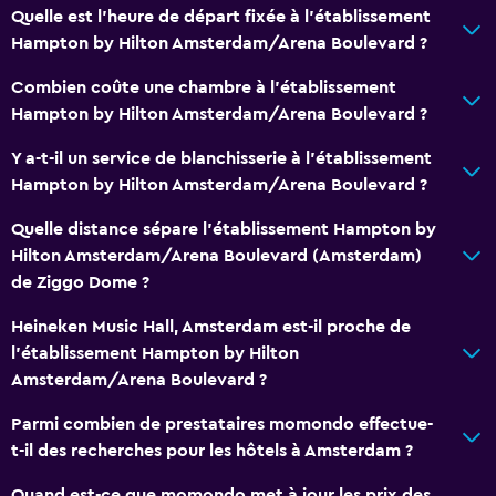
Quelle est l'heure de départ fixée à l'établissement
Télévision à écran plat
Hampton by Hilton Amsterdam/Arena Boulevard ?
Télévision
Combien coûte une chambre à l'établissement
Hampton by Hilton Amsterdam/Arena Boulevard ?
Laverie
Y a-t-il un service de blanchisserie à l'établissement
Laverie
Hampton by Hilton Amsterdam/Arena Boulevard ?
Blanchisserie
Quelle distance sépare l'établissement Hampton by
Fer et table à repasser
Hilton Amsterdam/Arena Boulevard (Amsterdam)
de Ziggo Dome ?
Salle de bain
Heineken Music Hall, Amsterdam est-il proche de
Douche
l'établissement Hampton by Hilton
Sèche-cheveux
Amsterdam/Arena Boulevard ?
Parmi combien de prestataires momondo effectue-
Chambre
t-il des recherches pour les hôtels à Amsterdam ?
Réveil
Quand est-ce que momondo met à jour les prix des