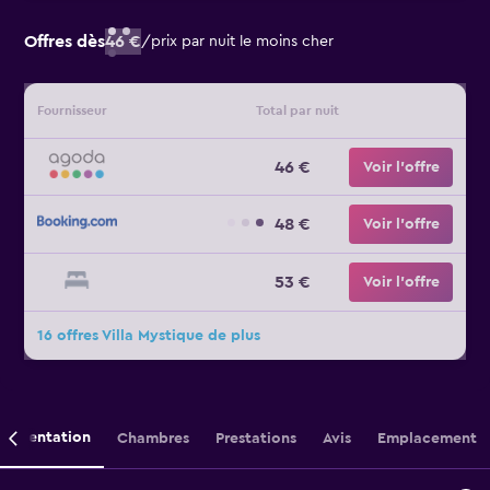
Offres dès
46 €
/
prix par nuit le moins cher
Fournisseur
Total par nuit
46 €
Voir l’offre
48 €
Voir l’offre
53 €
Voir l’offre
16 offres Villa Mystique de plus
Présentation
Chambres
Prestations
Avis
Emplacement