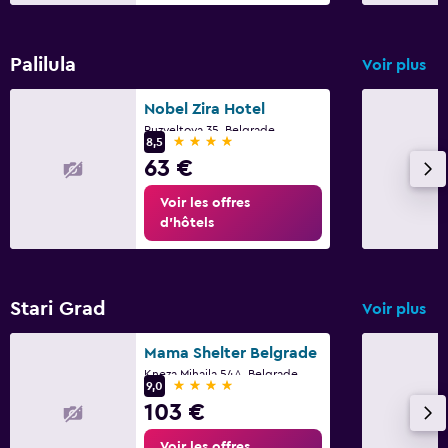
Palilula
Voir plus
Nobel Zira Hotel
Ruzveltova 35, Belgrade
4 étoiles
8,5
63 €
Voir les offres
d’hôtels
Stari Grad
Voir plus
Mama Shelter Belgrade
Kneza Mihaila 54A, Belgrade
4 étoiles
9,0
103 €
Voir les offres