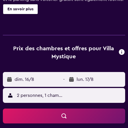
Parmi les autres prestations, il y a un bar en bord de
En savoir plus
piscine, du café/thé dans les espaces communs et un
service d'étage 24 h/24. Villa Mystique possède 13
chambres accessibles par des couloirs extérieurs et
comprenant des piscines privées et un minibar. Une
télévision LCD donne accès aux chaînes thématiques par
câble. Les salles de bain comprennent une douche, des
Prix des chambres et offres pour Villa
chaussons et un sèche-cheveux. Vous pourrez accéder à
Mystique
Internet gratuitement par le biais d'une connexion sans fil.
De plus, les chambres possèdent de l'eau minérale
(offerte) et une cafetière ou une bouilloire. Un service de
dim. 16/8
-
lun. 17/8
ménage est proposé tous les jours et des fers/planches à
repasser est disponible sur demande. Cet hôtel propose
une piscine extérieure. Les activités de loisir répertoriées
2 personnes, 1 chambre
ci-dessous sont accessibles directement sur place ou à
proximité. Ces activités peuvent faire l'objet de frais
supplémentaires.