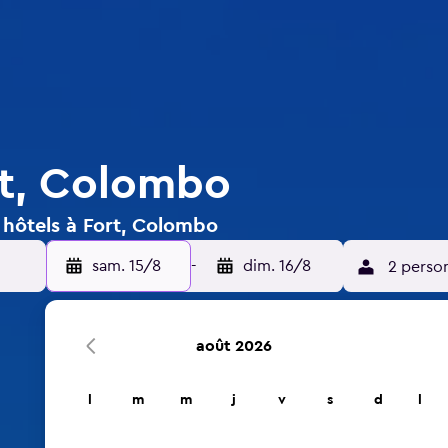
rt, Colombo
 hôtels à Fort, Colombo
sam. 15/8
-
dim. 16/8
2 perso
août 2026
l
m
m
j
v
s
d
l