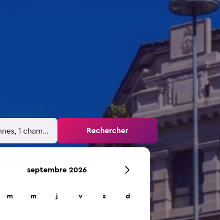
Rechercher
nnes, 1 chambre
septembre 2026
m
m
j
v
s
d