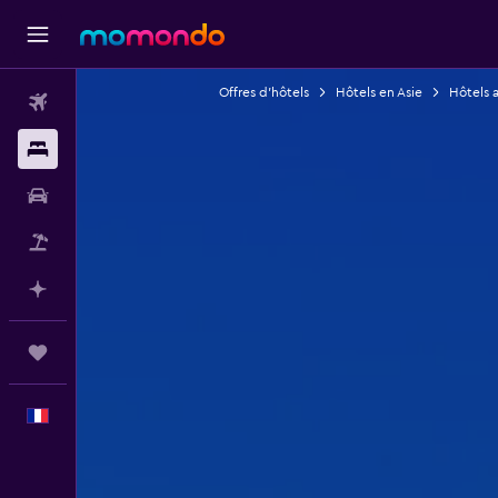
Offres d’hôtels
Hôtels en Asie
Hôtels a
Vols
Hébergements
Voitures
Vol+Hôtel
Planifier avec l’IA
Trips
Français