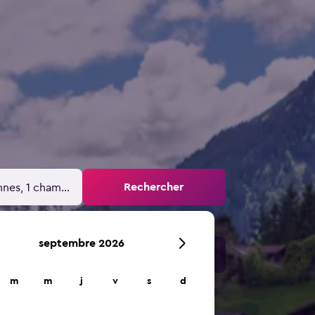
Rechercher
nnes, 1 chambre
septembre 2026
m
m
j
v
s
d