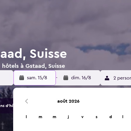
aad, Suisse
 hôtels à Gstaad, Suisse
sam. 15/8
-
dim. 16/8
2 perso
août 2026
s d'hôtels et d'hébergements.
l
m
m
j
v
s
d
l