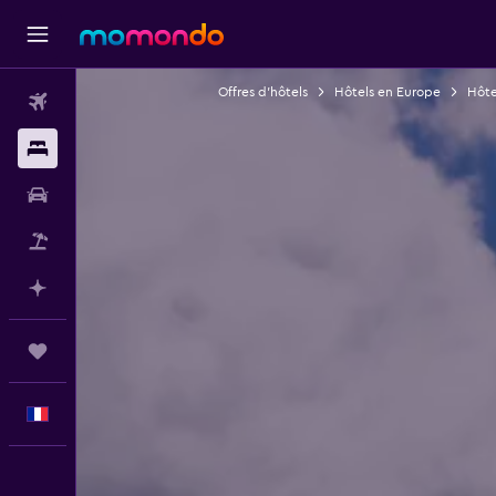
Offres d’hôtels
Hôtels en Europe
Hôte
Vols
Hébergements
Voitures
Vol+Hôtel
Planifier avec l’IA
Trips
Français