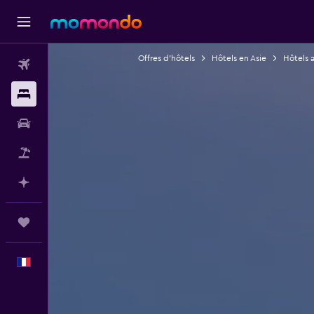
Offres d’hôtels
Hôtels en Asie
Hôtels a
Vols
Hébergements
Voitures
Vol+Hôtel
Planifier avec l’IA
Trips
Français