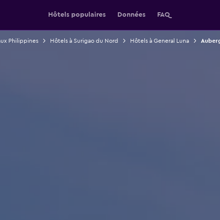
Hôtels populaires
Données
FAQ
ux Philippines
Hôtels à Surigao du Nord
Hôtels à General Luna
Auberg