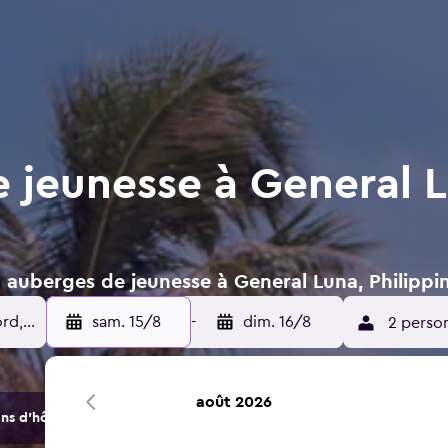
 jeunesse à General L
 auberges de jeunesse à General Luna, Philippi
sam. 15/8
-
dim. 16/8
2 perso
août 2026
s d'hôtels et d'hébergements.