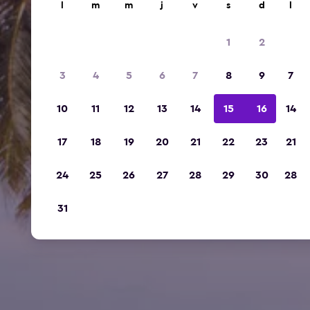
l
m
m
j
v
s
d
l
1
2
3
4
5
6
7
8
9
7
10
11
12
13
14
15
16
14
17
18
19
20
21
22
23
21
24
25
26
27
28
29
30
28
31