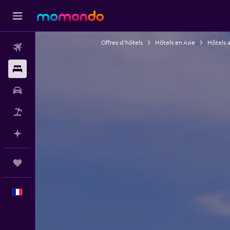
Offres d’hôtels
Hôtels en Asie
Hôtels a
Vols
Hébergements
Voitures
Vol+Hôtel
Planifier avec l’IA
Trips
Français