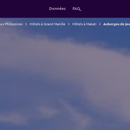
Données
FAQ
ux Philippines
Hôtels à Grand Manille
Hôtels à Makati
Auberges de jeu