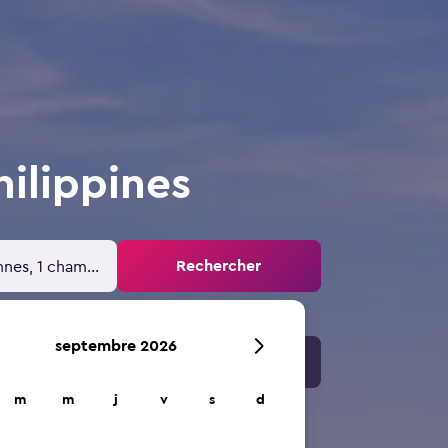
ilippines
Rechercher
nnes, 1 chambre
septembre 2026
m
m
j
v
s
d