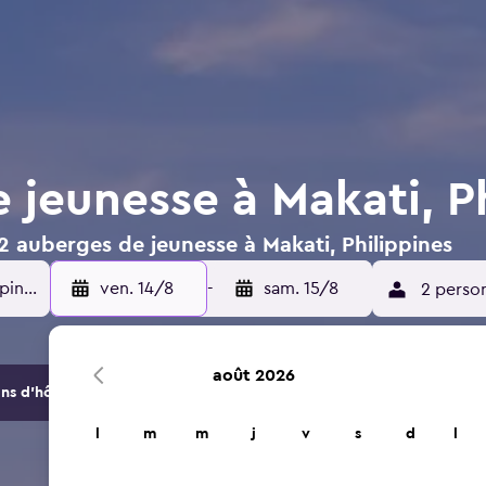
 jeunesse à Makati, Ph
2 auberges de jeunesse à Makati, Philippines
ven. 14/8
-
sam. 15/8
2 perso
août 2026
s d'hôtels et d'hébergements.
l
m
m
j
v
s
d
l