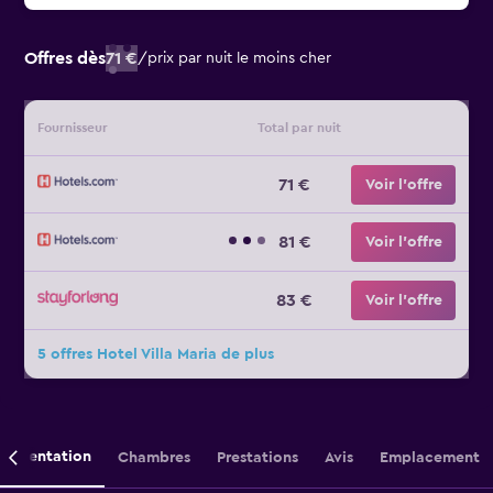
Offres dès
71 €
/
prix par nuit le moins cher
Fournisseur
Total par nuit
71 €
Voir l’offre
81 €
Voir l’offre
83 €
Voir l’offre
5 offres Hotel Villa Maria de plus
Présentation
Chambres
Prestations
Avis
Emplacement