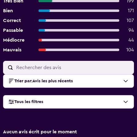
Très bien
199
Bien
171
Correct
107
Passable
94
Médiocre
44
Mauvais
104
Trier par
:
Avis les plus récents
Tous les filtres
Aucun avis écrit pour le moment