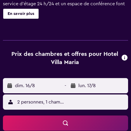
service d'étage 24 h/24 et un espace de conférence font
partie des autres prestations proposées. Hotel Villa Maria
En savoir plus
possède 29 chambres comprenant la climatisation, un
coffre-fort et un sèche-cheveux. Une télévision à écran
plat est disponible dans les chambres. Les salles de bain
comprennent une baignoire ou une douche, un bidet et
des articles de toilette gratuits. Parmi les services
d'affaires, les chambres disposent d'un téléphone; les
Prix des chambres et offres pour Hotel
appels locaux et longue distance sont gratuits (sous
Villa Maria
réserve de certaines restrictions). Un service de ménage
est fourni tous les jours.
dim. 16/8
-
lun. 17/8
2 personnes, 1 chambre