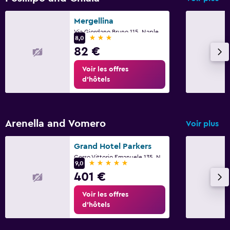
Mergellina
Via Giordano Bruno 115, Naples, Province de Naples
3 étoiles
8,0
82 €
Voir les offres
d’hôtels
Arenella and Vomero
Voir plus
Grand Hotel Parkers
Corso Vittorio Emanuele 135, Naples, Province de Naples
5 étoiles
9,0
401 €
Voir les offres
d’hôtels