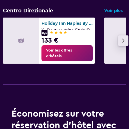
Centro Direzionale
Voir plus
Holiday Inn Naples By IHG
Via Domenico Aulisio,Centro Direzionale - Isola E6, Naples, Province de Naples
4 étoiles
8,3
133 €
Voir les offres
d’hôtels
Économisez sur votre
réservation d’hôtel avec