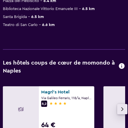
Piazza del Plebiscito
6.4 km
Biblioteca Nazionale Vittorio Emanuele III
6.5 km
Santa Brigida
6.5 km
Teatro di San Carlo
6.6 km
Les hôtels coups de cœur de momondo à
Naples
Magri's Hotel
Via Galileo Ferraris, 118/a, Naples, Province de Naples
4 étoiles
8,2
64 €