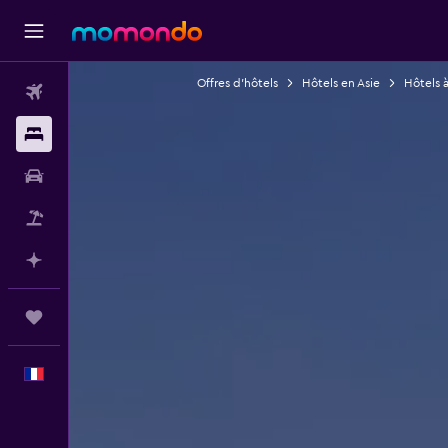
Offres d’hôtels
Hôtels en Asie
Hôtels 
Vols
Hébergements
Voitures
Vol+Hôtel
Planifier avec l’IA
Trips
Français