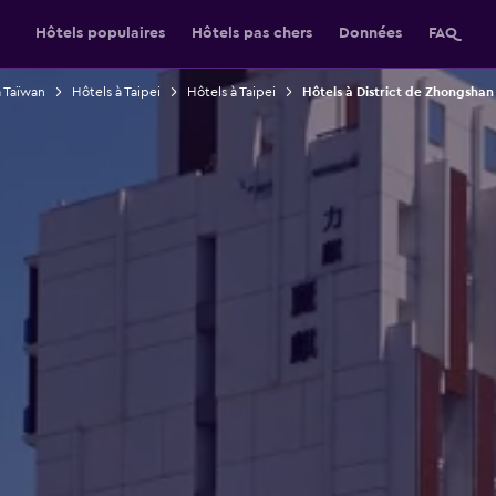
Hôtels populaires
Hôtels pas chers
Données
FAQ
à Taïwan
Hôtels à Taipei
Hôtels à Taipei
Hôtels à District de Zhongshan 