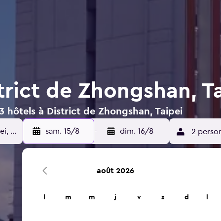
trict de Zhongshan, T
3 hôtels à District de Zhongshan, Taipei
sam. 15/8
-
dim. 16/8
2 perso
août 2026
l
m
m
j
v
s
d
l