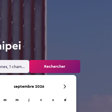
aipei
Rechercher
nnes, 1 chambre
septembre 2026
m
m
j
v
s
d