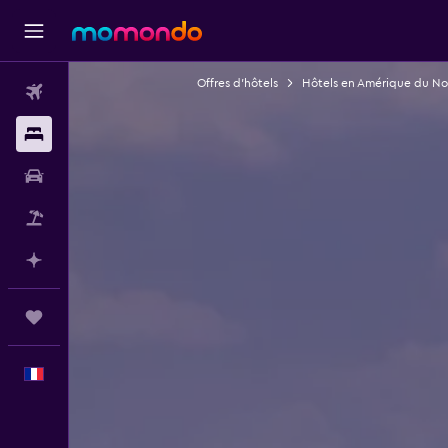
Offres d’hôtels
Hôtels en Amérique du No
Vols
Hébergements
Voitures
Vol+Hôtel
Planifier avec l’IA
Trips
Français