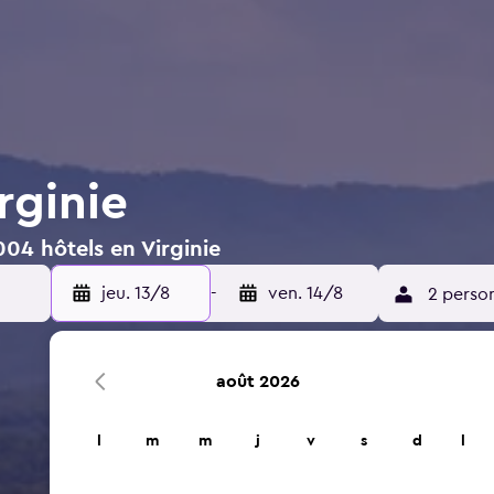
rginie
004 hôtels en Virginie
jeu. 13/8
-
ven. 14/8
2 perso
août 2026
l
m
m
j
v
s
d
l