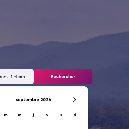
Rechercher
nnes, 1 chambre
septembre 2026
m
m
j
v
s
d