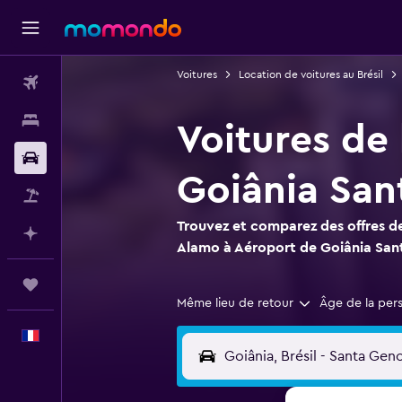
Voitures
Location de voitures au Brésil
Vols
Hébergements
Voitures de
Voitures
Goiânia Sa
Vol+Hôtel
Trouvez et comparez des offres de
Planifier avec l’IA
Alamo à Aéroport de Goiânia Sa
Trips
Même lieu de retour
Âge de la per
Français