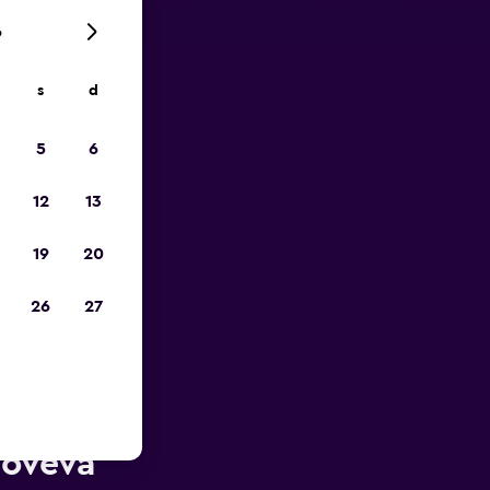
6
s
d
ope
5
6
12
13
19
20
26
27
ès de
noveva