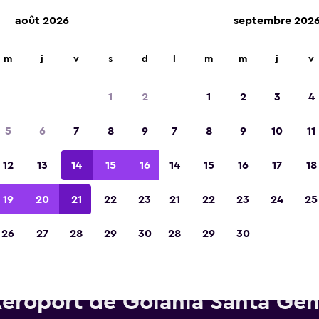
août 2026
septembre 202
m
j
v
s
d
l
m
m
j
v
Élue meilleure application de voyage d'Eur
2023
1
2
1
2
3
4
5
6
7
8
9
7
8
9
10
11
12
13
14
15
16
14
15
16
17
18
19
20
21
22
23
21
22
23
24
25
26
27
28
29
30
28
29
30
Voitures de location Alamo pr
éroport de Goiânia Santa Ge