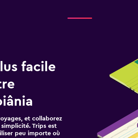
us facile
tre
iânia
voyages, et collaborez
implicité. Trips est
iliser peu importe où