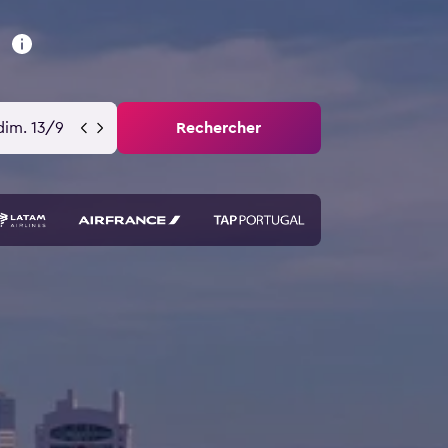
a
dim. 13/9
Rechercher