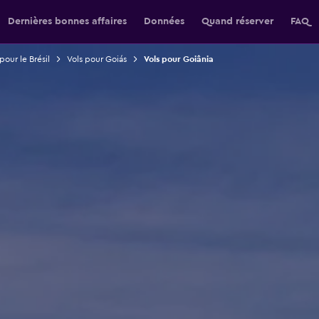
Dernières bonnes affaires
Données
Quand réserver
FAQ
pour le Brésil
Vols pour Goiás
Vols pour Goiânia