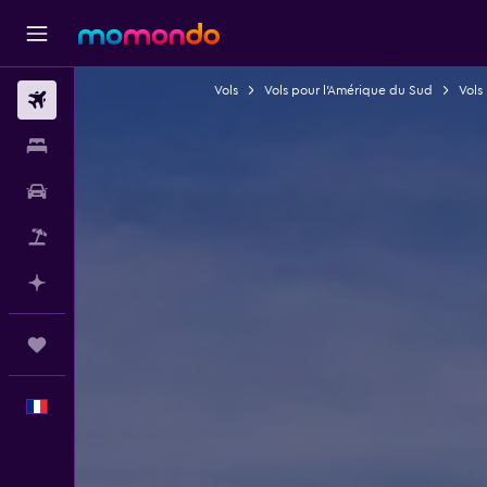
Vols
Vols pour l'Amérique du Sud
Vols 
Vols
Hébergements
Voitures
Vol+Hôtel
Planifier avec l’IA
Trips
Français