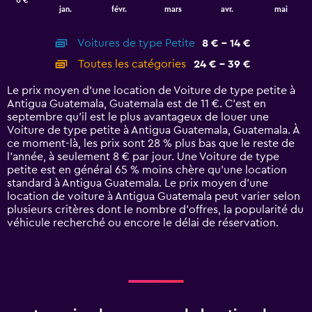
0 €
1
End
jan.
févr.
mars
avr.
mai
of
X
interactive
axis
chart
Voitures de type Petite
8 € - 14 €
displaying
categories.
Toutes les catégories
24 € - 39 €
Range:
14
Le prix moyen d’une location de Voiture de type petite à
categories.
Antigua Guatemala, Guatemala est de 11 €. C’est en
The
septembre qu'il est le plus avantageux de louer une
chart
Voiture de type petite à Antigua Guatemala, Guatemala. À
has
ce moment-là, les prix sont 28 % plus bas que le reste de
1
l’année, à seulement 8 € par jour. Une Voiture de type
Y
petite est en général 65 % moins chère qu'une location
axis
standard à Antigua Guatemala. Le prix moyen d’une
displaying
location de voiture à Antigua Guatemala peut varier selon
values.
plusieurs critères dont le nombre d’offres, la popularité du
Range:
véhicule recherché ou encore le délai de réservation.
0
to
45.