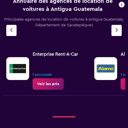
Annuaire des agences de location de
voitures à Antigua Guatemala
Principales agences de location de voitures à Antigua Guatemala,
Département de Sacatepéquez
Enterprise Rent-A-Car
Al
1 succursale
1 su
Voir les prix
V