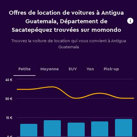
4
categories.
Offres de location de voitures à Antigua
The
chart
Guatemala, Département de
has
Sacatepéquez trouvées sur momondo
1
Y
Trouvez la voiture de location qui vous convient à Antigua
axis
Guatemala
displaying
values.
Range:
0
Petite
Moyenne
SUV
Van
Pick-up
to
24.
45 €
Combination
Chart
graphic.
chart
with
30 €
2
data
series.
15 €
The
chart
has