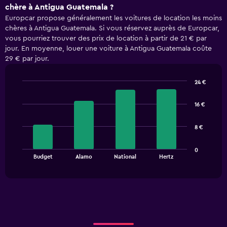
chère à Antigua Guatemala ?
Europcar propose généralement les voitures de location les moins
chères à Antigua Guatemala. Si vous réservez auprès de Europcar,
vous pourriez trouver des prix de location à partir de 21 € par
jour. En moyenne, louer une voiture à Antigua Guatemala coûte
29 € par jour.
24 €
Bar
Chart
graphic.
chart
16 €
with
4
bars.
8 €
The
0
chart
End
Budget
Alamo
National
Hertz
of
has
interactive
1
chart
X
axis
displaying
categories.
Range: