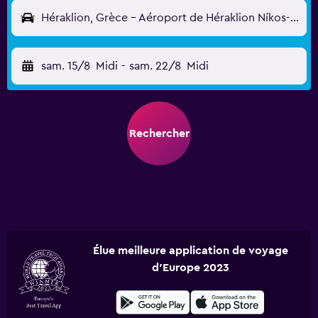
Héraklion, Grèce - Aéroport de Héraklion Níkos-Kazantzákis (HER)
sam. 15/8
Midi
-
sam. 22/8
Midi
Rechercher
Élue meilleure application de voyage
d'Europe 2023