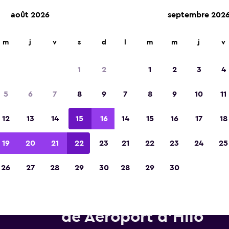
août 2026
septembre 202
m
j
v
s
d
l
m
m
j
v
Élue meilleure application de voyage d'Eur
2023
1
2
1
2
3
4
5
6
7
8
9
7
8
9
10
11
12
13
14
15
16
14
15
16
17
18
19
20
21
22
23
21
22
23
24
25
26
27
28
29
30
28
29
30
tures de location Avis près de
de Aéroport d'Hilo