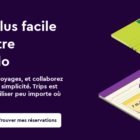
us facile
tre
lo
voyages, et collaborez
implicité. Trips est
iliser peu importe où
Trouver mes réservations