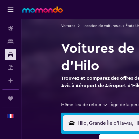
Voitures
Location de voitures aux États-Un
Vols
Hébergements
Voitures de
Voitures
d'Hilo
Vol+Hôtel
Trouvez et comparez des offres de
Planifier avec l’IA
Avis à Aéroport de Aéroport d'Hil
Trips
Même lieu de retour
Âge de la per
Français