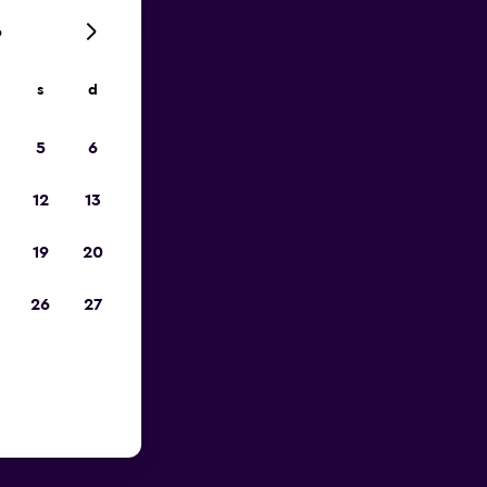
6
s
d
ope
5
6
12
13
19
20
26
27
 Aéroport