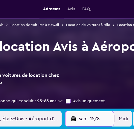
Adresses
Avis
FAQ
is
Location de voitures à Hawaii
Location de voitures à Hilo
Location d
 location Avis à Aérop
 voitures de location chez
o
sonne qui conduit :
25-65 ans
Avis uniquement
sam. 15/8
Midi