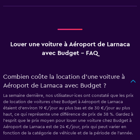
La semaine dernière, nos utilisateur·ices ont constaté que les prix
de location de voitures chez Budget à Aéroport de Larnaca
étaient d’environ 19 €/jour au plus bas et de 30 €/jour au plus
haut, ce qui représente une différence de prix de 38 %. Gardez à
l’esprit que le prix moyen pour louer une voiture chez Budget à
Aéroport de Larnaca est de 24 €/jour, prix qui peut varier en
fonction de la catégorie de véhicule et de la période de l’année.
Quelle est la catégorie de voiture la plus
populaire chez Budget à Aéroport de
Larnaca ?
Les voitures Economy sont le type de véhicule de location
préféré chez Budget à Aéroport de Larnaca. C'est un type de
voiture populaire en raison de son tarif, avec un prix moyen de
location s'élevant à 28 € par jour. Même si 100 % des
utilisateur·ices momondo ont choisi ce type de voiture, vous
pouvez toujours opter pour un autre en fonction de vos besoins.
Où trouver des voitures de location