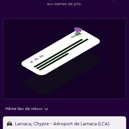
Même lieu de retour
Larnaca, Chypre - Aéroport de Larnaca (LCA)
jeu. 13/8
Midi
-
jeu. 20/8
Midi
Recevoir par e-mail les offres et informations de services et
produits de momondo et de ses partenaires
Créer une Alerte de prix
En créant une alerte de prix, vous acceptez nos
conditions générales
et
notre
Politique de confidentialité.