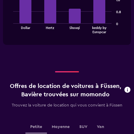
1.6
has
with
1
4
0.8
bars.
Y
axis
The
displaying
0
Dollar
Hertz
Shouqi
keddy by
chart
values.
End
Europcar
of
has
Range:
interactive
1
0
chart
X
to
axis
60.
displaying
categories.
Range:
4
categories.
Offres de location de voitures à Füssen,
The
chart
Bavière trouvées sur momondo
has
1
Trouvez la voiture de location qui vous convient à Füssen
Y
axis
displaying
values.
Petite
Moyenne
SUV
Van
Range: