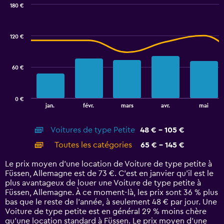
0
180 €
Combination
to
Chart
graphic.
chart
2.4.
with
120 €
2
data
series.
60 €
The
chart
has
0 €
1
End
jan.
févr.
mars
avr.
mai
of
X
interactive
axis
chart
Voitures de type Petite
48 € - 105 €
displaying
categories.
Toutes les catégories
65 € - 145 €
Range:
14
Le prix moyen d’une location de Voiture de type petite à
categories.
Füssen, Allemagne est de 73 €. C’est en janvier qu'il est le
The
plus avantageux de louer une Voiture de type petite à
chart
Füssen, Allemagne. À ce moment-là, les prix sont 36 % plus
has
bas que le reste de l’année, à seulement 48 € par jour. Une
1
Voiture de type petite est en général 29 % moins chère
Y
qu'une location standard à Füssen. Le prix moyen d’une