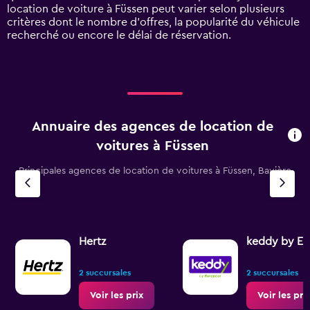
axis
location de voiture à Füssen peut varier selon plusieurs
displaying
critères dont le nombre d’offres, la popularité du véhicule
values.
recherché ou encore le délai de réservation.
Range:
0
to
180.
Annuaire des agences de location de
voitures à Füssen
Principales agences de location de voitures à Füssen, Bavière
Hertz
keddy by Eu
2 succursales
2 succursales
Voir les prix
Voir les pri