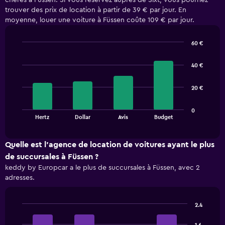
chères à Füssen. Si vous réservez auprès de Sixt, vous pourriez
trouver des prix de location à partir de 39 € par jour. En
moyenne, louer une voiture à Füssen coûte 109 € par jour.
60 €
Bar
Chart
graphic.
chart
40 €
with
4
bars.
20 €
The
0
chart
End
Hertz
Dollar
Avis
Budget
of
has
interactive
1
chart
X
Quelle est l’agence de location de voitures ayant le plus
axis
de succursales à Füssen ?
displaying
keddy by Europcar a le plus de succursales à Füssen, avec 2
categories.
adresses.
Range:
4
categories.
2.4
The
Bar
Chart
chart
graphic.
chart