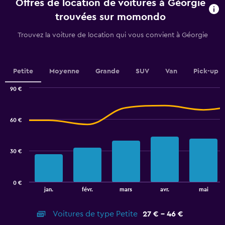
Offres de location de voitures à Géorgie
The
chart
trouvées sur momondo
has
1
Trouvez la voiture de location qui vous convient à Géorgie
Y
axis
displaying
values.
Petite
Moyenne
Grande
SUV
Van
Pick-up
Range:
0
90 €
Combination
to
Chart
graphic.
chart
75.
with
60 €
2
data
series.
30 €
The
chart
has
0 €
1
End
jan.
févr.
mars
avr.
mai
of
X
interactive
axis
chart
Voitures de type Petite
27 € - 46 €
displaying
categories.