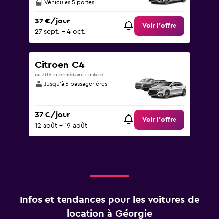
Véhicules 5 portes
37 €/jour
Voir l’offre
27 sept. - 4 oct.
Citroen C4
ou SUV intermédiaire similaire
Jusqu’à 5 passager·ères
37 €/jour
Voir l’offre
12 août - 19 août
Infos et tendances pour les voitures de
location à Géorgie