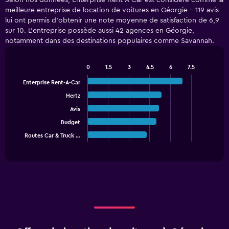
Selon nos données, Enterprise Rent-A-Car est considéré comme la
categories.
meilleure entreprise de location de voitures en Géorgie - 119 avis
Range:
lui ont permis d'obtenir une note moyenne de satisfaction de 6,9
4
sur 10. L'entreprise possède aussi 42 agences en Géorgie,
categories.
notamment dans des destinations populaires comme Savannah.
The
chart
has
0
1.5
3
4.5
6
7.5
1
Bar
Chart
Y
graphic.
chart
Enterprise Rent-A-Car
with
axis
Hertz
5
displaying
bars.
values.
Avis
Range:
Budget
The
0
chart
Routes Car & Truck …
End
to
of
has
45.
interactive
1
chart
X
axis
displaying
categories.
Range:
5
categories.