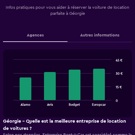
Infos pratiques pour vous aider à réserver la voiture de location
parfaite à Géorgie
Agences
Autres informations
45 €
Bar
Chart
graphic.
chart
30 €
with
4
bars.
15 €
The
0
chart
End
Alamo
Avis
Budget
Europcar
of
has
interactive
1
chart
X
Géorgie - Quelle est la meilleure entreprise de location
axis
de voitures ?
displaying