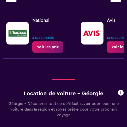
National
Avis
4 succursales
14 succursal
Voir les prix
Voir les 
Location de voiture - Géorgie
Géorgie - Découvrez tout ce qu’il faut savoir pour louer une
voiture dans la région et soyez prêt·e pour votre prochain
voyage