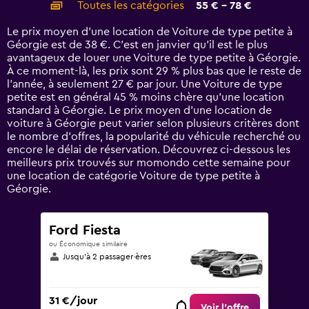
Toutes les catégories
55 € - 78 €
Range:
14
Le prix moyen d’une location de Voiture de type petite à
categories.
Géorgie est de 38 €. C’est en janvier qu'il est le plus
The
avantageux de louer une Voiture de type petite à Géorgie.
chart
À ce moment-là, les prix sont 29 % plus bas que le reste de
has
l’année, à seulement 27 € par jour. Une Voiture de type
1
petite est en général 45 % moins chère qu'une location
Y
standard à Géorgie. Le prix moyen d’une location de
axis
voiture à Géorgie peut varier selon plusieurs critères dont
displaying
le nombre d’offres, la popularité du véhicule recherché ou
values.
encore le délai de réservation. Découvrez ci-dessous les
Range:
meilleurs prix trouvés sur momondo cette semaine pour
0
une location de catégorie Voiture de type petite à
to
Géorgie.
90.
Ford Fiesta
ou Économique similaire
Jusqu’à 2 passager·ères
31 €/jour
Voir l’offre