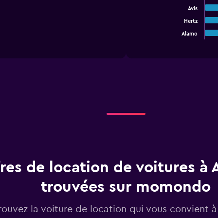
bars.
Avis
Hertz
The
chart
Alamo
End
of
has
interactive
1
chart
X
axis
displaying
categories.
Range:
5
categories.
The
chart
has
1
res de location de voitures à
Y
axis
displaying
trouvées sur momondo
values.
Range:
rouvez la voiture de location qui vous convient 
0