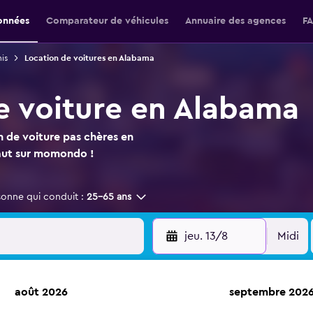
onnées
Comparateur de véhicules
Annuaire des agences
F
is
Location de voitures en Alabama
e voiture en Alabama
n de voiture pas chères en
faut sur momondo !
sonne qui conduit :
25-65 ans
jeu. 13/8
Midi
août 2026
septembre 202