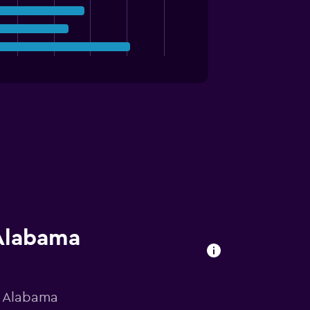
 Alabama
à Alabama