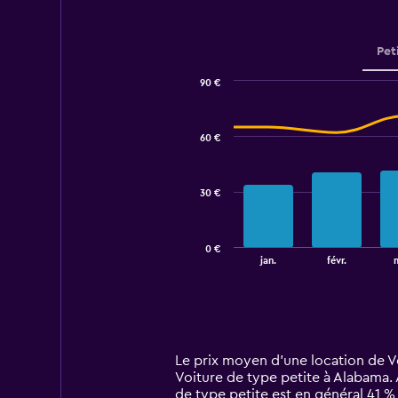
Pet
90 €
Combination
Chart
graphic.
chart
with
60 €
2
data
series.
30 €
The
chart
has
0 €
1
End
jan.
févr.
of
X
interactive
axis
chart
displaying
categories.
Range:
14
Le prix moyen d’une location de Vo
categories.
Voiture de type petite à Alabama. 
The
de type petite est en général 41 