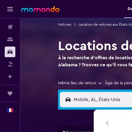
D
Voitures
Location de voitures aux États-Un
Vols
Hébergements
Locations d
Voitures
À la recherche d'offres de locatio
Vol+Hôtel
Alabama ? Trouvez ce qu'il vous 
Planifier avec l’IA
Même lieu de retour
Âge de la per
Trips
Français