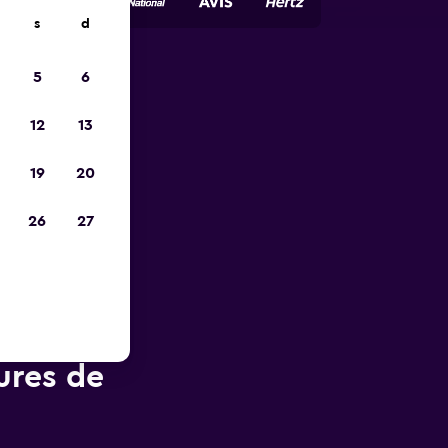
s
d
5
6
ope
12
13
19
20
26
27
ures de