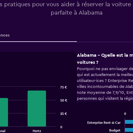
os pratiques pour vous aider à réserver la voiture
parfaite à Alabama
nces
Alabama - Quelle est la m
voitures ?
Pourquoi ne pas envisager de
qui est actuellement la meill
utilisateur·ices ? Enterprise
villes incontournables de Al
75 €
note moyenne de 7,9/10, Enter
personnes qui visitent la rég
50 €
25 €
0
Bar
Chart
graphic.
chart
Enterprise Rent-A-Car
with
0
Budget
onal
Hertz
5