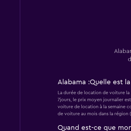
Budget
6 succursales
Dollar
Alabam
5 succursales
d
Alabama :Quelle est l
Avis
La durée de location de voiture la
5 succursales
7jours, le prix moyen journalier es
voiture de location à la semaine c
de voiture au mois dans la région (
Hertz
Quand est-ce que momo