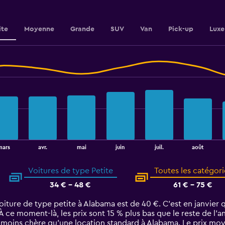
to
100.
ite
Moyenne
Grande
SUV
Van
Pick-up
Luxe
août
mars
avr.
mai
juin
juil.
Voitures de type Petite
Toutes les catégori
34 € - 48 €
61 € - 75 €
iture de type petite à Alabama est de 40 €. C’est en janvier q
À ce moment-là, les prix sont 15 % plus bas que le reste de l’a
% moins chère qu'une location standard à Alabama. Le prix mo