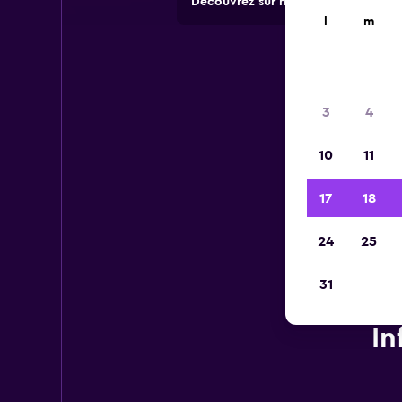
Découvrez sur momondo des offres 
l
m
3
4
10
11
17
18
24
25
31
In