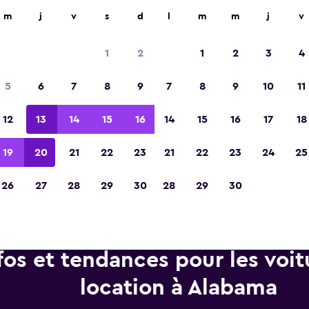
d'agences de location dans plus de 70 000 endroits.
m
j
v
s
d
l
m
m
j
v
1
2
1
2
3
4
Élue meilleure application de voyage d'Eur
5
6
7
8
9
7
8
9
10
11
2023
12
13
14
15
16
14
15
16
17
18
19
20
21
22
23
21
22
23
24
25
26
27
28
29
30
28
29
30
fos et tendances pour les voit
location à Alabama