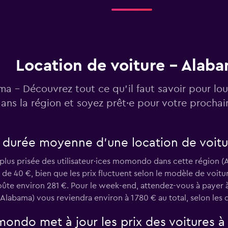
Voir les prix
Location de voiture - Alab
Voir les prix
a - Découvrez tout ce qu’il faut savoir pour lou
ans la région et soyez prêt·e pour votre procha
a durée moyenne d’une location de voitu
Voir les prix
 plus prisée des utilisateur·ices momondo dans cette région (A
t de 40 €, bien que les prix fluctuent selon le modèle de voitur
oûte environ 281 €. Pour le week-end, attendez-vous à payer à 
Alabama) vous reviendra environ à 1 780 € au total, selon les 
Voir les prix
ndo met à jour les prix des voitures à