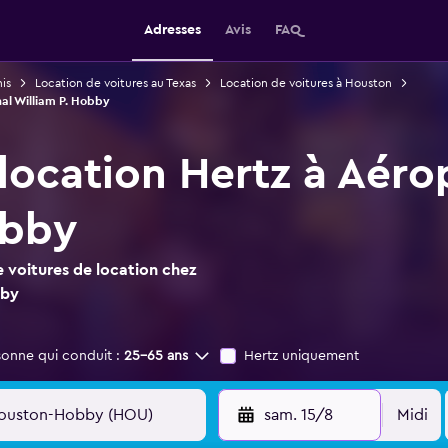
Adresses
Avis
FAQ
is
Location de voitures au Texas
Location de voitures à Houston
nal William P. Hobby
 location Hertz à Aéro
obby
 voitures de location chez
bby
sonne qui conduit :
25-65 ans
Hertz uniquement
sam. 15/8
Midi