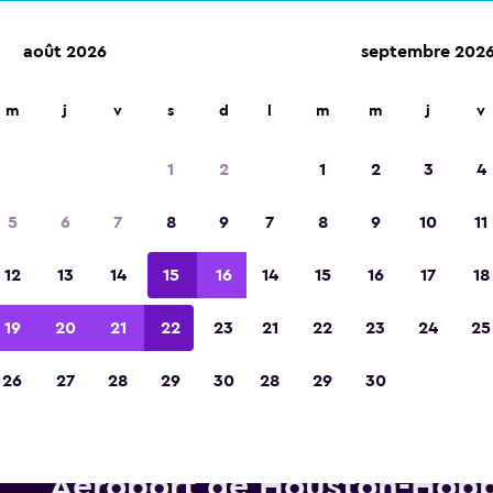
août 2026
septembre 202
m
j
v
s
d
l
m
m
j
v
Élue meilleure application de voyage d'Eur
2023
1
2
1
2
3
4
5
6
7
8
9
7
8
9
10
11
12
13
14
15
16
14
15
16
17
18
19
20
21
22
23
21
22
23
24
25
26
27
28
29
30
28
29
30
Voitures de location Hertz pr
Aéroport de Houston-Hob