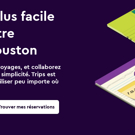
us facile
tre
ouston
voyages, et collaborez
implicité. Trips est
iliser peu importe où
Trouver mes réservations