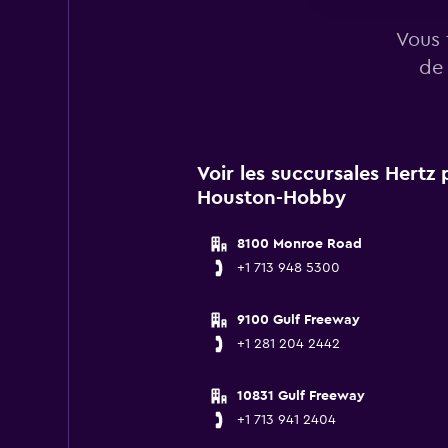
Vous 
de 
Voir les succursales Hertz
Houston-Hobby
8100 Monroe Road
+1 713 948 5300
9100 Gulf Freeway
+1 281 204 2442
10831 Gulf Freeway
+1 713 941 2404