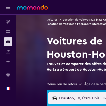
Voitures
Location de voitures aux États-Un
Vols
Location de voitures à l'aéroport internatio
Hébergements
Voitures de
Voitures
Houston-H
Vol+Hôtel
Planifier avec l’IA
Trouvez et comparez des offres de
Hertz à Aéroport de Houston-Ho
Trips
Même lieu de retour
Âge de la per
Français