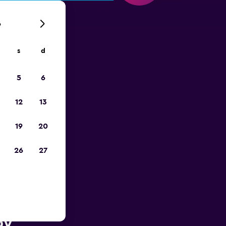
6
s
d
ope
5
6
12
13
19
20
26
27
ès de
by