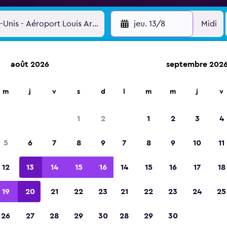
jeu. 13/8
Midi
août 2026
septembre 202
m
j
v
s
d
l
m
m
j
v
Élue meilleure application de voyage d'Eur
2023
1
2
1
2
3
4
5
6
7
8
9
7
8
9
10
11
12
13
14
15
16
14
15
16
17
18
19
20
21
22
23
21
22
23
24
25
26
27
28
29
30
28
29
30