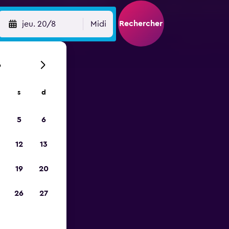
Rechercher
jeu. 20/8
Midi
6
s
d
ope
5
6
12
13
19
20
26
27