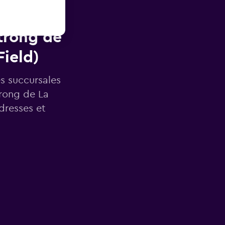
ès de
trong de
Field)
es succursales
rong de La
dresses et