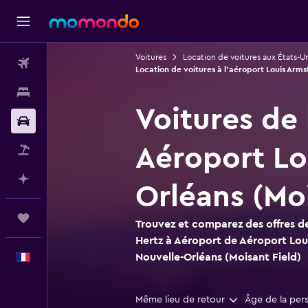
Voitures
Location de voitures aux États-Un
Vols
Location de voitures à l'aéroport Louis Arms
Hébergements
Voitures de
Voitures
Aéroport Lo
Vol+Hôtel
Planifier avec l’IA
Orléans (Moi
Trips
Trouvez et comparez des offres de
Hertz à Aéroport de Aéroport Lou
Nouvelle-Orléans (Moisant Field)
Français
Même lieu de retour
Âge de la per