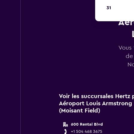
31
Aér
Vous 
de
No
Voir les succursales Hertz
Aéroport Louis Armstrong 
(Moisant Field)
600 Rental Blvd
+1 504 468 3675