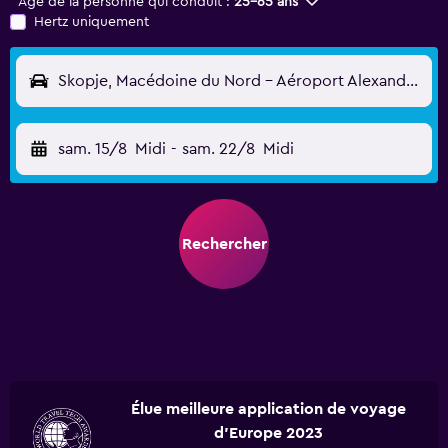
Âge de la personne qui conduit :
25-65 ans
Hertz uniquement
Skopje, Macédoine du Nord - Aéroport Alexandre-le-Grand de Skopje (SKP)
sam. 15/8
Midi
-
sam. 22/8
Midi
Rechercher
Élue meilleure application de voyage
d'Europe 2023