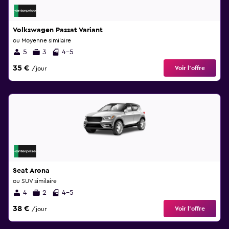
Volkswagen Passat Variant
ou Moyenne similaire
5
3
4-5
35 €
Voir l’offre
/jour
Seat Arona
ou SUV similaire
4
2
4-5
38 €
Voir l’offre
/jour