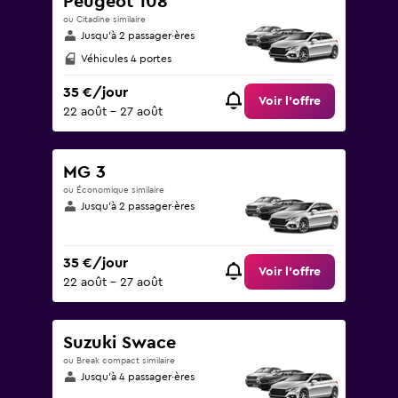
Peugeot 108
ou Citadine similaire
Jusqu’à 2 passager·ères
Véhicules 4 portes
35 €/jour
Voir l’offre
22 août - 27 août
MG 3
ou Économique similaire
Jusqu’à 2 passager·ères
35 €/jour
Voir l’offre
22 août - 27 août
Suzuki Swace
ou Break compact similaire
Jusqu’à 4 passager·ères