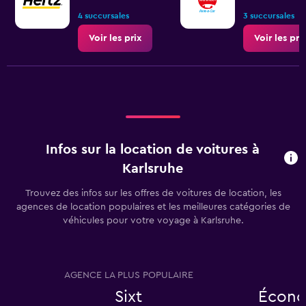
4 succursales
3 succursales
Voir les prix
Voir les pri
Infos sur la location de voitures à
Karlsruhe
Trouvez des infos sur les offres de voitures de location, les
agences de location populaires et les meilleures catégories de
véhicules pour votre voyage à Karlsruhe.
AGENCE LA PLUS POPULAIRE
T
Sixt
Écono