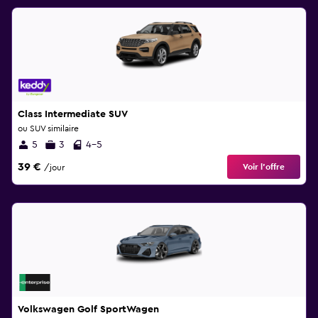
Class Intermediate SUV
ou SUV similaire
5
3
4-5
39 €
Voir l’offre
/jour
Volkswagen Golf SportWagen