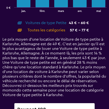
chart
has
0 €
1
End
jan.
févr.
mars
avr.
mai
of
X
interactive
axis
chart
Voitures de type Petite
43 € - 60 €
displaying
categories.
Toutes les catégories
57 € - 77 €
Range:
14
Le prix moyen d’une location de Voiture de type petite à
categories.
Karlsruhe, Allemagne est de 49 €. C’est en janvier qu'il est
The
le plus avantageux de louer une Voiture de type petite à
chart
Karlsruhe, Allemagne. À ce moment-là, les prix sont 14 %
has
plus bas que le reste de l’année, à seulement 43 € par jour.
1
Une Voiture de type petite est en général 28 % moins
Y
chère qu'une location standard à Karlsruhe. Le prix moyen
axis
d’une location de voiture à Karlsruhe peut varier selon
displaying
plusieurs critères dont le nombre d’offres, la popularité du
values.
véhicule recherché ou encore le délai de réservation.
Range:
Découvrez ci-dessous les meilleurs prix trouvés sur
0
momondo cette semaine pour une location de catégorie
to
Voiture de type petite à Karlsruhe.
90.