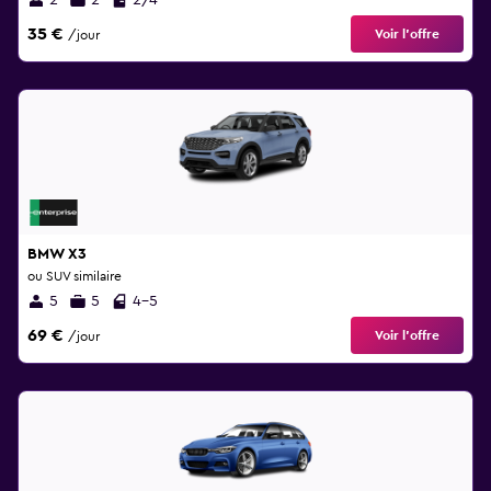
2
2
2/4
35 €
Voir l’offre
/jour
BMW X3
ou SUV similaire
5
5
4-5
69 €
Voir l’offre
/jour