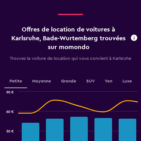
displaying
values.
categories.
Range:
Range:
0
4
to
categories.
120.
Offres de location de voitures à
The
chart
Karlsruhe, Bade-Wurtemberg trouvées
has
sur momondo
1
Y
Trouvez la voiture de location qui vous convient à Karlsruhe
axis
displaying
values.
Range:
Petite
Moyenne
Grande
SUV
Van
Luxe
0
to
90 €
3.6.
Combination
Chart
graphic.
chart
with
60 €
2
data
series.
30 €
The